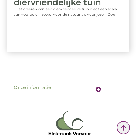
diervriendelijke tuin
Het creëren van een diervriendelijke tuin biedt een scala
aan voordelen, zowel voor de natuur als voor jezelf. Door ...
Onze informatie
Website linkbuilding: de sleutel tot betere vindbaarheid online
Verdien geld met je website: hoe jouw online aanwezigheid een inkomstenbron wordt