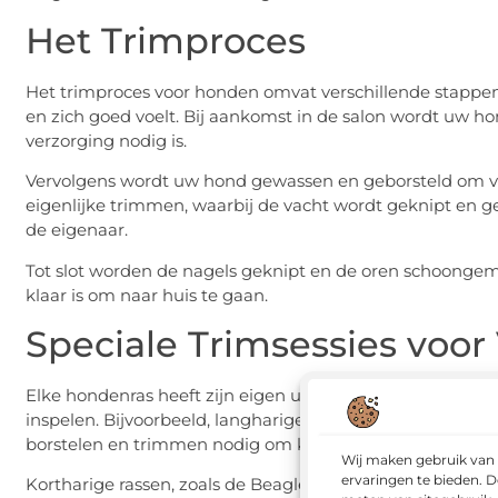
Het Trimproces
Het trimproces voor honden omvat verschillende stappen d
en zich goed voelt. Bij aankomst in de salon wordt uw 
verzorging nodig is.
Vervolgens wordt uw hond gewassen en geborsteld om vui
eigenlijke trimmen, waarbij de vacht wordt geknipt en g
de eigenaar.
Tot slot worden de nagels geknipt en de oren schoongema
klaar is om naar huis te gaan.
Speciale Trimsessies voor
Elke hondenras heeft zijn eigen unieke trimbehoeften, e
inspelen. Bijvoorbeeld, langharige rassen zoals de Shi
borstelen en trimmen nodig om klitten te voorkomen.
Wij maken gebruik van 
ervaringen te bieden. D
Kortharige rassen, zoals de Beagle, hebben misschien min