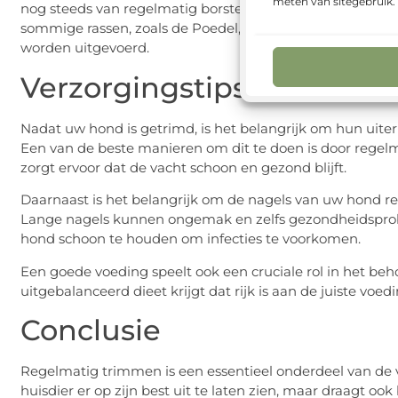
meten van sitegebruik
nog steeds van regelmatig borstelen en baden om hun 
sommige rassen, zoals de Poedel, specifieke trimschema’
worden uitgevoerd.
Verzorgingstips voor na 
Nadat uw hond is getrimd, is het belangrijk om hun uite
Een van de beste manieren om dit te doen is door regelm
zorgt ervoor dat de vacht schoon en gezond blijft.
Daarnaast is het belangrijk om de nagels van uw hond re
Lange nagels kunnen ongemak en zelfs gezondheidsprob
hond schoon te houden om infecties te voorkomen.
Een goede voeding speelt ook een cruciale rol in het b
uitgebalanceerd dieet krijgt dat rijk is aan de juiste voed
Conclusie
Regelmatig trimmen is een essentieel onderdeel van de 
huisdier er op zijn best uit te laten zien, maar draagt oo