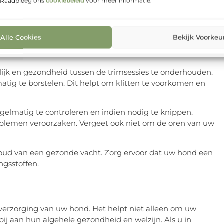
. Raadpleeg ons
cookiebeleid
voor meer informatie.
vacht glanzend en gezond te houden. Daarnaast hebben
s en stijlen die door een getrainde trimmer moeten
Alle Cookies
Bekijk Voorkeu
het Trimmen
rlijk en gezondheid tussen de trimsessies te onderhouden.
atig te borstelen. Dit helpt om klitten te voorkomen en
gelmatig te controleren en indien nodig te knippen.
lemen veroorzaken. Vergeet ook niet om de oren van uw
ehoud van een gezonde vacht. Zorg ervoor dat uw hond een
ingsstoffen.
verzorging van uw hond. Het helpt niet alleen om uw
k bij aan hun algehele gezondheid en welzijn. Als u in