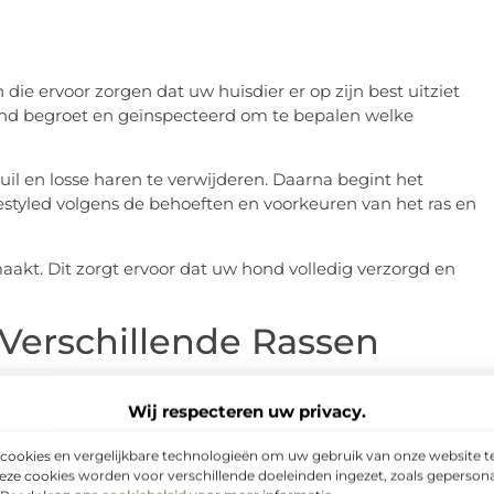
ie ervoor zorgen dat uw huisdier er op zijn best uitziet
hond begroet en geïnspecteerd om te bepalen welke
l en losse haren te verwijderen. Daarna begint het
estyled volgens de behoeften en voorkeuren van het ras en
akt. Dit zorgt ervoor dat uw hond volledig verzorgd en
 Verschillende Rassen
n een professionele hondentrimmer kan hier perfect op
Wij respecteren uw privacy.
h Tzu of de Afghaanse Windhond hebben regelmatig
cookies en vergelijkbare technologieën om uw gebruik van onze website te
eze cookies worden voor verschillende doeleinden ingezet, zoals gepersona
der vaak een volledige trimsessie nodig, maar profiteren