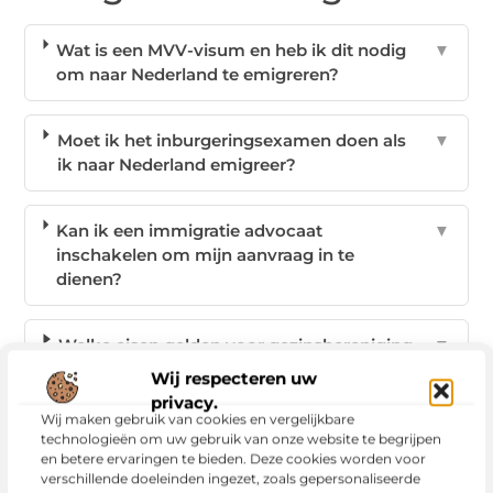
Wat is een MVV-visum en heb ik dit nodig
▼
om naar Nederland te emigreren?
Moet ik het inburgeringsexamen doen als
▼
ik naar Nederland emigreer?
Kan ik een immigratie advocaat
▼
inschakelen om mijn aanvraag in te
dienen?
Welke eisen gelden voor gezinshereniging
▼
in Nederland?
Wij respecteren uw
privacy.
Wij maken gebruik van cookies en vergelijkbare
Wat is het eerste wat ik na aankomst in
▼
technologieën om uw gebruik van onze website te begrijpen
Nederland moet regelen?
en betere ervaringen te bieden. Deze cookies worden voor
verschillende doeleinden ingezet, zoals gepersonaliseerde