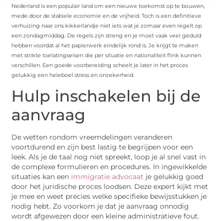
Nederland is een populair land om een nieuwe toekomst op te bouwen,
mede door de stabiele economie en de vrijheid. Toch is een definitieve
verhuizing naar ons kikkerlandje niet iets wat je zomaar even regelt op
een zondagmiddag. De regels zijn streng en je moet vaak veel geduld
hebben voordat al het papierwerk eindelijk rond is. Je krijgt te maken
met strikte toelatingseisen die per situatie en nationaliteit flink kunnen
verschillen. Een goede voorbereiding scheelt je later in het proces
gelukkig een heleboel stress en onzekerheid.
Hulp inschakelen bij de
aanvraag
De wetten rondom vreemdelingen veranderen
voortdurend en zijn best lastig te begrijpen voor een
leek. Als je de taal nog niet spreekt, loop je al snel vast in
de complexe formulieren en procedures. In ingewikkelde
situaties kan een
immigratie advocaat
je gelukkig goed
door het juridische proces loodsen. Deze expert kijkt met
je mee en weet precies welke specifieke bewijsstukken je
nodig hebt. Zo voorkom je dat je aanvraag onnodig
wordt afgewezen door een kleine administratieve fout.