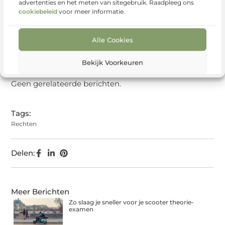
advertenties en het meten van sitegebruik. Raadpleeg ons
Goed artikel? Deel hem dan
cookiebeleid
voor meer informatie.
op:
Alle Cookies
X
Facebook
Pinterest
LinkedIn
Email
Bekijk Voorkeuren
(Twitter)
Geen gerelateerde berichten.
Tags:
Rechten
Delen:
Meer Berichten
Zo slaag je sneller voor je scooter theorie-
examen