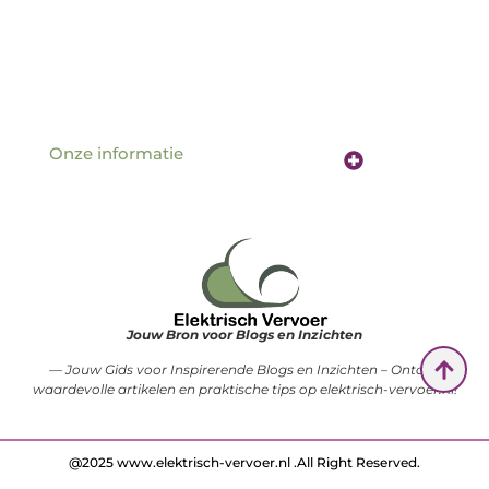
Onze informatie
Website linkbuilding: de sleutel tot betere vindbaarheid online
Verdien geld met je website: hoe jouw online aanwezigheid een inkomstenbron wordt
Jouw Bron voor Blogs en Inzichten
— Jouw Gids voor Inspirerende Blogs en Inzichten – Ontdek
waardevolle artikelen en praktische tips op elektrisch-vervoer.nl!
@2025 www.elektrisch-vervoer.nl .All Right Reserved.