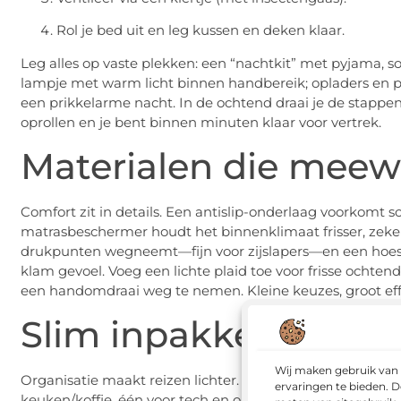
Rol je bed uit en leg kussen en deken klaar.
Leg alles op vaste plekken: een “nachtkit” met pyjama, s
lampje met warm licht binnen handbereik; opladers en pow
een prikkelarme nacht. In de ochtend draai je de stappen
oprollen en je bent binnen minuten klaar voor vertrek.
Materialen die mee
Comfort zit in details. Een antislip-onderlaag voorkomt
matrasbeschermer houdt het binnenklimaat frisser, zeker
drukpunten wegneemt—fijn voor zijslapers—en een hoes d
klam gevoel. Voeg een lichte plaid toe voor frisse ocht
een handomdraai weg te nemen. Kleine keuzes, groot eff
Slim inpakken en lev
Wij maken gebruik van 
Organisatie maakt reizen lichter. Gebruik zachte
organiz
ervaringen te bieden. D
keuken/koffie, één voor
tech
en opladers. Label ze subtie