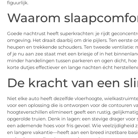
figuurlijk.
Waarom slaapcomfort 
Goede nachtrust heeft superkrachten: je rijdt geconcentre
omgeving. Het draait daarbij om drie pijlers. Ten eerst
heupen en trekkende schouders. Ten tweede ventilatie
of je nu aan zee staat met een briesje of in het binnenla
minder handelingen tussen parkeren en ogen dicht, hoe s
korte dutjes effectiever en lange nachten écht herstellen
De kracht van een s
Niet elke auto heeft dezelfde vloerhoogte, wielkastruimt
voor een oplossing die is ontworpen voor de contouren va
hoogteverschillen elimineert geeft een rustig, gelijkmati
opgerolde truien. Denk in lagen: een stevige drager voor s
een ademende hoes voor fris gevoel. Wie veelzijdigheid 
en langere vakantie—heeft aan een breed inzetbare basi