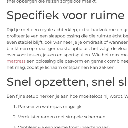
snel opbergen die reizen zorgeloos maakt.
Specifiek voor ruime 
Rijd je met een royale achterklep, extra laadvolume en 
profiteer je van een slaapoplossing die die ruimte écht be
even stabiel blijft, ook wanneer je je omdraait of wanneer
blinkt een op maat gemaakte optie uit: het volgt de vloer
over voor tassen, jassen en sportspullen. Wie het maximal
mattress
een oplossing die pasvorm en gemak combineert
het mag, zodat je lichaam ontspannen kan zakken.
Snel opzetten, snel s
Een fijne setup herken je aan hoe moeiteloos hij wordt. 
Parkeer zo waterpas mogelijk.
Verduister ramen met simpele schermen.
Ventileer via een kiertje (met insectengaas).