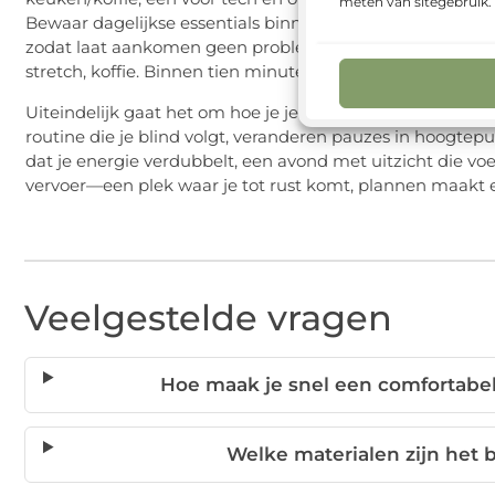
meten van sitegebruik
Bewaar dagelijkse
essentials
binnen handbereik—zaklamp,
zodat laat aankomen geen probleem is. Maak van je ochten
stretch, koffie. Binnen tien minuten voel je je opgefrist e
Uiteindelijk gaat het om hoe je je voelt tijdens en na de 
routine die je blind volgt, veranderen pauzes in hoogte
dat je energie verdubbelt, een avond met uitzicht die voel
vervoer—een plek waar je tot rust komt, plannen maakt 
Veelgestelde vragen
Hoe maak je snel een comfortabele
Welke materialen zijn het b