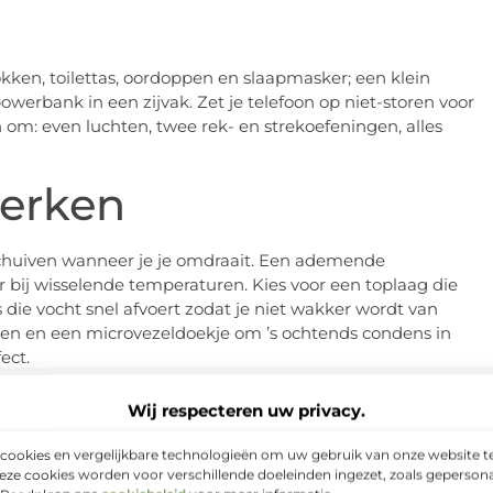
okken, toilettas, oordoppen en slaapmasker; een klein
erbank in een zijvak. Zet je telefoon op niet-storen voor
 om: even luchten, twee rek- en strekoefeningen, alles
werken
 schuiven wanneer je je omdraait. Een ademende
 bij wisselende temperaturen. Kies voor een toplaag die
ie vocht snel afvoert zodat je niet wakker wordt van
enden en een microvezeldoekje om ’s ochtends condens in
ect.
en uit de kofferbak
Wij respecteren uw privacy.
cookies en vergelijkbare technologieën om uw gebruik van onze website te
ers
of stapelbare bakken: één voor kleding, één voor
eze cookies worden voor verschillende doeleinden ingezet, zoals gepersona
l of werk met kleurcodes; dat scheelt zoeken bij schemer.