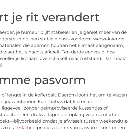
je rit verandert
erder, je humeur blijft stabieler en je geniet meer van de
e ondersteuning: een stabiele basis voorkomt wegzakkende
: materialen die ademen houden het klimaat aangenaam,
nd waar het ’s nachts afkoelt. Ten derde eenvoud: hoe
neller je lichaam overschakelt naar ruststand. Dat maakt
d.
limme pasvorm
e of lengte in de kofferbak. Daarom loont het om te kiezen
n jouw interieur. Een matras dat kieren en
g liggevoel, zónder geïmproviseerde kussentjes of
tabiliteit, een
drukverlagende
toplaag voor comfort en
zoekt—bijvoorbeeld omdat je afwisselt tussen weekendtrip
s zoals
Tesla bed
precies de mix van pasvorm, comfort en