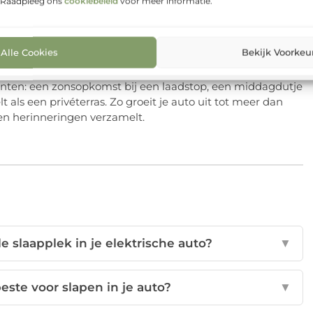
. Raadpleeg ons
cookiebeleid
voor meer informatie.
 powerbank, extra sokken en een lichtgewicht fleece—
d een mini-ritueel: raam open voor frisse lucht, korte
n start je helder aan de volgende etappe.
Alle Cookies
Bekijk Voorkeu
rit. Met een set-up die klopt, materialen die ademen en een
punten: een zonsopkomst bij een laadstop, een middagdutje
t als een privéterras. Zo groeit je auto uit tot meer dan
en herinneringen verzamelt.
 slaapplek in je elektrische auto?
▼
este voor slapen in je auto?
▼