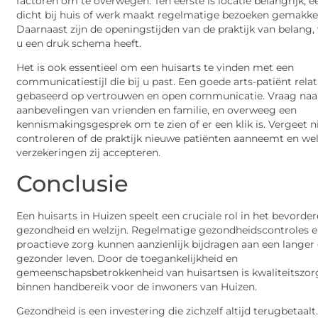
factoren om te overwegen. Ten eerste is locatie belangrijk; ee
dicht bij huis of werk maakt regelmatige bezoeken gemakkel
Daarnaast zijn de openingstijden van de praktijk van belang, 
u een druk schema heeft.
Het is ook essentieel om een huisarts te vinden met een
communicatiestijl die bij u past. Een goede arts-patiënt relati
gebaseerd op vertrouwen en open communicatie. Vraag naa
aanbevelingen van vrienden en familie, en overweeg een
kennismakingsgesprek om te zien of er een klik is. Vergeet n
controleren of de praktijk nieuwe patiënten aanneemt en we
verzekeringen zij accepteren.
Conclusie
Een huisarts in Huizen speelt een cruciale rol in het bevorde
gezondheid en welzijn. Regelmatige gezondheidscontroles 
proactieve zorg kunnen aanzienlijk bijdragen aan een langer
gezonder leven. Door de toegankelijkheid en
gemeenschapsbetrokkenheid van huisartsen is kwaliteitszorg
binnen handbereik voor de inwoners van Huizen.
Gezondheid is een investering die zichzelf altijd terugbetaalt