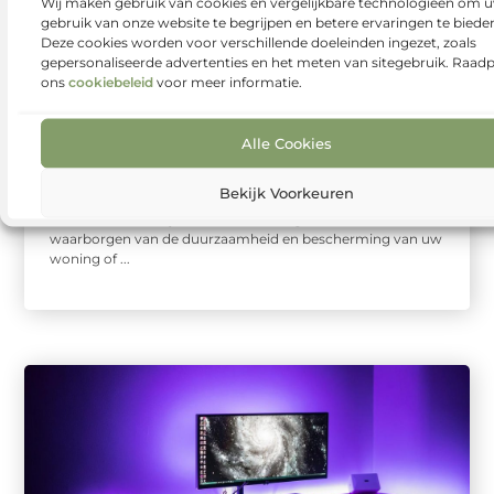
Wij maken gebruik van cookies en vergelijkbare technologieën om 
gebruik van onze website te begrijpen en betere ervaringen te biede
Deze cookies worden voor verschillende doeleinden ingezet, zoals
gepersonaliseerde advertenties en het meten van sitegebruik. Raad
Winkelen
ons
cookiebeleid
voor meer informatie.
De Ultieme Gids voor
Dakbedekking in
Alle Cookies
Enschede: Waar Moet U
Op Letten?
Bekijk Voorkeuren
Het kiezen van de juiste dakbedekking is essentieel voor het
waarborgen van de duurzaamheid en bescherming van uw
woning of ...