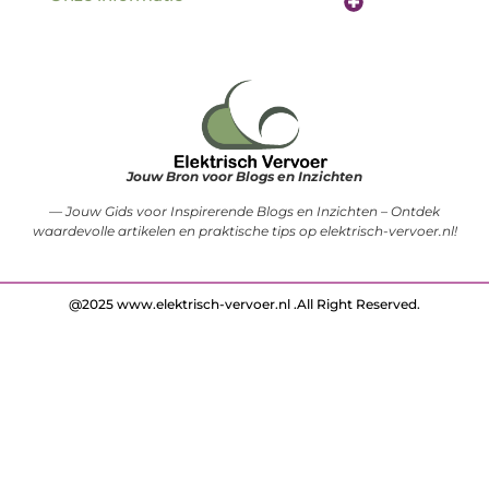
Website linkbuilding: de sleutel tot betere vindbaarheid online
Verdien geld met je website: hoe jouw online aanwezigheid een inkomstenbron wordt
Jouw Bron voor Blogs en Inzichten
— Jouw Gids voor Inspirerende Blogs en Inzichten – Ontdek
waardevolle artikelen en praktische tips op elektrisch-vervoer.nl!
@2025 www.elektrisch-vervoer.nl .All Right Reserved.