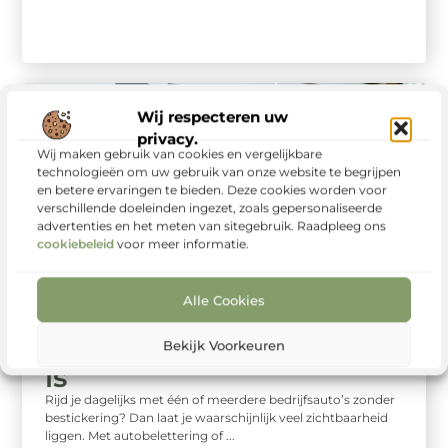
Wij respecteren uw
privacy.
Wij maken gebruik van cookies en vergelijkbare
technologieën om uw gebruik van onze website te begrijpen
en betere ervaringen te bieden. Deze cookies worden voor
verschillende doeleinden ingezet, zoals gepersonaliseerde
advertenties en het meten van sitegebruik. Raadpleeg ons
cookiebeleid
voor meer informatie.
Zakelijk
Waarom je bedrijfsauto
Alle Cookies
bestickeren een
verstandige investering
Bekijk Voorkeuren
is
Rijd je dagelijks met één of meerdere bedrijfsauto’s zonder
bestickering? Dan laat je waarschijnlijk veel zichtbaarheid
liggen. Met autobelettering of ...