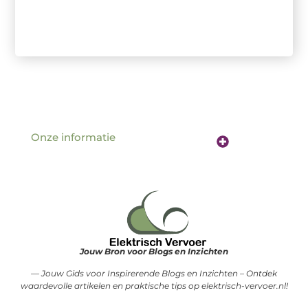
Onze informatie
Website linkbuilding: de sleutel tot betere vindbaarheid online
Verdien geld met je website: hoe jouw online aanwezigheid een inkomstenbron wordt
Jouw Bron voor Blogs en Inzichten
— Jouw Gids voor Inspirerende Blogs en Inzichten – Ontdek
waardevolle artikelen en praktische tips op elektrisch-vervoer.nl!