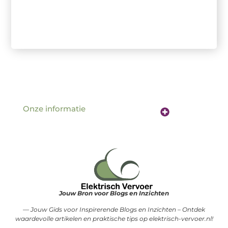
Onze informatie
Website linkbuilding: de sleutel tot betere vindbaarheid online
Verdien geld met je website: hoe jouw online aanwezigheid een inkomstenbron wordt
Jouw Bron voor Blogs en Inzichten
— Jouw Gids voor Inspirerende Blogs en Inzichten – Ontdek
waardevolle artikelen en praktische tips op elektrisch-vervoer.nl!