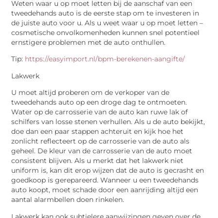
Weten waar u op moet letten bij de aanschaf van een
tweedehands auto is de eerste stap om te investeren in
de juiste auto voor u. Als u weet waar u op moet letten –
cosmetische onvolkomenheden kunnen snel potentieel
ernstigere problemen met de auto onthullen.
Tip:
https://easyimport.nl/bpm-berekenen-aangifte/
Lakwerk
U moet altijd proberen om de verkoper van de
tweedehands auto op een droge dag te ontmoeten.
Water op de carrosserie van de auto kan ruwe lak of
schilfers van losse stenen verhullen. Als u de auto bekijkt,
doe dan een paar stappen achteruit en kijk hoe het
zonlicht reflecteert op de carrosserie van de auto als
geheel. De kleur van de carrosserie van de auto moet
consistent blijven. Als u merkt dat het lakwerk niet
uniform is, kan dit erop wijzen dat de auto is gecrasht en
goedkoop is gerepareerd. Wanneer u een tweedehands
auto koopt, moet schade door een aanrijding altijd een
aantal alarmbellen doen rinkelen.
Lakwerk kan ook subtielere aanwijzingen geven over de