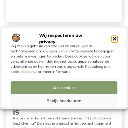
Wij respecteren uw
privacy.
Wij maken gebruik van cookies en vergelijkbare
technologieën om uw gebruik van onze website te begrijpen
en betere ervaringen te bieden. Deze cookies worden voor
verschillende doeleinden ingezet, zoals gepersonaliseerde
advertenties en het meten van sitegebruik. Raadpleeg ons
cookiebeleid
voor meer informatie.
Zakelijk
Waarom je bedrijfsauto
Alle Cookies
bestickeren een
Bekijk Voorkeuren
verstandige investering
is
Rijd je dagelijks met één of meerdere bedrijfsauto’s zonder
bestickering? Dan laat je waarschijnlijk veel zichtbaarheid