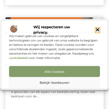
Wij respecteren uw
privacy.
Wij maken gebruik van cookies en vergelijkbare
technologieën om uw gebruik van onze website te begrijpen
en betere ervaringen te bieden. Deze cookies worden voor
verschillende doeleinden ingezet, zoals gepersonaliseerde
advertenties en het meten van sitegebruik. Raadpleeg ons
cookiebeleid
voor meer informatie.
Bedrijven
Waarom ICT
Alle Cookies
uitbesteden een slimme
keuze is voor bedrijven
Bekijk Voorkeuren
In een tijdperk waarin technologie een integraal onderdeel
is geworden van elk aspect van bedrijfsvoering, staan veel
bedrijven voor de ...