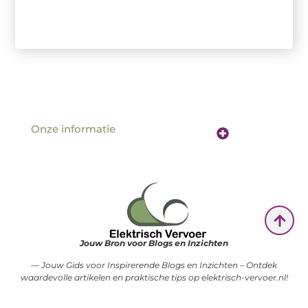
Onze informatie
Website linkbuilding: de sleutel tot betere vindbaarheid online
Verdien geld met je website: hoe jouw online aanwezigheid een inkomstenbron wordt
Jouw Bron voor Blogs en Inzichten
— Jouw Gids voor Inspirerende Blogs en Inzichten – Ontdek
waardevolle artikelen en praktische tips op elektrisch-vervoer.nl!