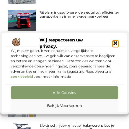
Ritplanningssoftware: de sleutel tot efficiënter
transport en slimmer wagenparkbeheer
Wij respecteren uw
Elektrisch rijplezier voor kinderen: van stoere
vrachtwagen tot snelle crossmotor
privacy.
Wij maken gebruik van cookies en vergelijkbare
technologieën om uw gebruik van onze website te begrijpen
en betere ervaringen te bieden. Deze cookies worden voor
verschillende doeleinden ingezet, zoals gepersonaliseerde
Cursus Frans als slimme stap in je persoonlijke
advertenties en het meten van sitegebruik. Raadpleeg ons
ontwikkeling
cookiebeleid
voor meer informatie.
Alle Cookies
Een Dupa-kast voor bedrijven in elektrisch
vervoer
Bekijk Voorkeuren
Elektrisch rijden of actief balanceren: kies je