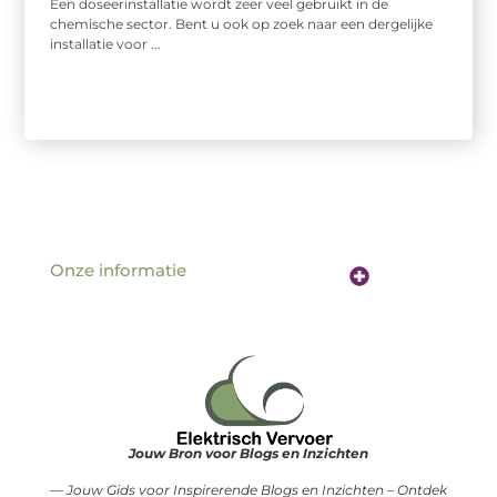
Een doseerinstallatie wordt zeer veel gebruikt in de
chemische sector. Bent u ook op zoek naar een dergelijke
installatie voor ...
Onze informatie
Website linkbuilding: de sleutel tot betere vindbaarheid online
Verdien geld met je website: hoe jouw online aanwezigheid een inkomstenbron wordt
Jouw Bron voor Blogs en Inzichten
— Jouw Gids voor Inspirerende Blogs en Inzichten – Ontdek