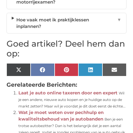
motorrijexamen?
Hoe vaak moet ik praktijklessen
▼
inplannen?
Goed artikel? Deel hem dan
op:
X
Facebook
Pinterest
LinkedIn
Email
(Twitter)
Gerelateerde Berichten:
Laat je auto online taxeren door een expert
Wil
je een andere, nieuwe auto kopen en je huidige auto op de
markt zetten? Maar wil je voordat je dit doet eerst de échte...
Wat je moet weten over pechhulp en
kwaliteitsbehoud van je autobanden
Ben je een
trotse autobezitter? Dan is het belangrijk dat je een aantal
zaken regelt, zodat je zonder problemen van je auto gebruik