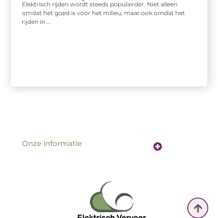
Elektrisch rijden wordt steeds populairder. Niet alleen
omdat het goed is voor het milieu, maar ook omdat het
rijden in ...
Onze informatie
Website linkbuilding: de sleutel tot betere vindbaarheid online
Verdien geld met je website: hoe jouw online aanwezigheid een inkomstenbron wordt