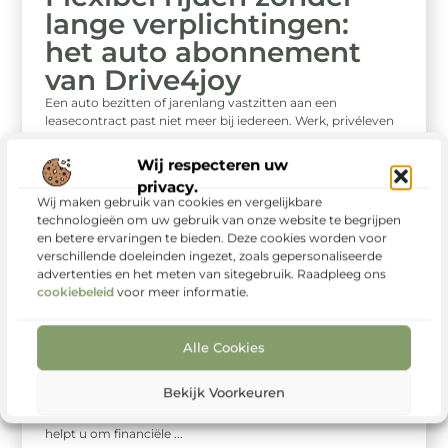
lange verplichtingen:
het auto abonnement
van Drive4joy
Een auto bezitten of jarenlang vastzitten aan een
leasecontract past niet meer bij iedereen. Werk, privéleven
en financiële situaties veranderen ...
Wij respecteren uw
privacy.
Wij maken gebruik van cookies en vergelijkbare
technologieën om uw gebruik van onze website te begrijpen
en betere ervaringen te bieden. Deze cookies worden voor
verschillende doeleinden ingezet, zoals gepersonaliseerde
advertenties en het meten van sitegebruik. Raadpleeg ons
cookiebeleid
voor meer informatie.
Auto's En Motoren
Lesauto huren:
maximale controle over
Alle Cookies
uw kosten
Bekijk Voorkeuren
Als rijschoolhouder is het belangrijk om uw kosten
voorspelbaar en beheersbaar te houden. Een lesauto huren
helpt u om financiële ...