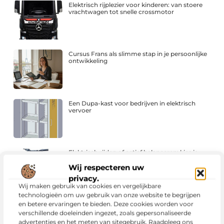
Elektrisch rijplezier voor kinderen: van stoere
vrachtwagen tot snelle crossmotor
Cursus Frans als slimme stap in je persoonlijke
ontwikkeling
Een Dupa-kast voor bedrijven in elektrisch
vervoer
Elektrisch rijden of actief balanceren: kies je
een kinderauto of waveboard?
Wij respecteren uw
privacy.
Wij maken gebruik van cookies en vergelijkbare
technologieën om uw gebruik van onze website te begrijpen
Zakelijk leasebedrag berekenen: welke
en betere ervaringen te bieden. Deze cookies worden voor
factoren bepalen uw maandelijkse kosten?
verschillende doeleinden ingezet, zoals gepersonaliseerde
advertenties en het meten van sitegebruik. Raadpleeg ons