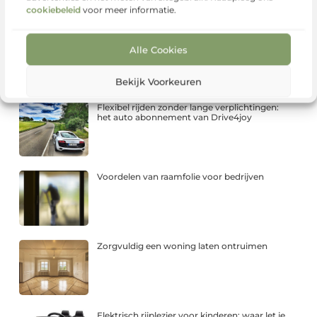
cookiebeleid
voor meer informatie.
Zo ontstaat een optiekzaak met een eigen
karakter
Alle Cookies
Bekijk Voorkeuren
Flexibel rijden zonder lange verplichtingen:
het auto abonnement van Drive4joy
Voordelen van raamfolie voor bedrijven
Zorgvuldig een woning laten ontruimen
Elektrisch rijplezier voor kinderen: waar let je