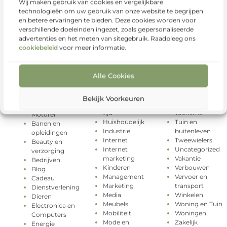
Wij maken gebruik van cookies en vergelijkbare
technologieën om uw gebruik van onze website te begrijpen
en betere ervaringen te bieden. Deze cookies worden voor
verschillende doeleinden ingezet, zoals gepersonaliseerde
advertenties en het meten van sitegebruik. Raadpleeg ons
cookiebeleid
voor meer informatie.
Alle Cookies
Geschenken
Rechten
Categorieën
Gezondheid
Relatie
Groothandel
Sport
Aanbiedingen
Bekijk Voorkeuren
Hobby en vrije
Testing
Auto's en
tijd
Toerisme
Motoren
Huishoudelijk
Tuin en
Banen en
Industrie
buitenleven
opleidingen
Internet
Tweewielers
Beauty en
Internet
Uncategorized
verzorging
marketing
Vakantie
Bedrijven
Kinderen
Verbouwen
Blog
Management
Vervoer en
Cadeau
Marketing
transport
Dienstverlening
Media
Winkelen
Dieren
Meubels
Woning en Tuin
Electronica en
Mobiliteit
Woningen
Computers
Mode en
Zakelijk
Energie