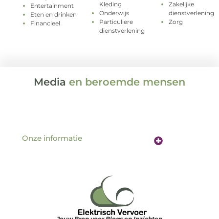
Kleding
Zakelijke
Entertainment
Onderwijs
dienstverlening
Eten en drinken
Particuliere
Zorg
Financieel
dienstverlening
Media
en beroemde mensen
Onze informatie
Website linkbuilding: de sleutel tot betere vindbaarheid online
Verdien geld met je website: hoe jouw online aanwezigheid een inkomstenbron wordt
Jouw Bron voor Blogs en Inzichten