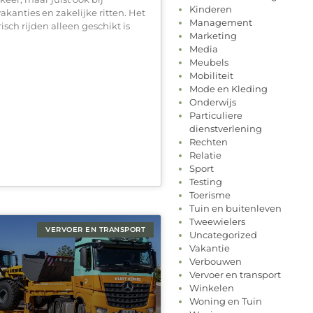
Kinderen
vakanties en zakelijke ritten. Het
Management
isch rijden alleen geschikt is
Marketing
Media
Meubels
Mobiliteit
Mode en Kleding
Onderwijs
Particuliere
dienstverlening
Rechten
Relatie
Sport
Testing
Toerisme
Tuin en buitenleven
Tweewielers
VERVOER EN TRANSPORT
Uncategorized
Vakantie
Verbouwen
Vervoer en transport
Winkelen
Woning en Tuin