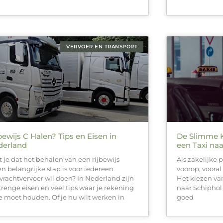
VERVOER EN TRANSPORT
bewijs C Halen? Tips en Eisen in
De Slimme K
derland
een Taxi naa
t je dat het behalen van een rijbewijs
Als zakelijke p
en belangrijke stap is voor iedereen
voorop, voora
 vrachtvervoer wil doen? In Nederland zijn
Het kiezen van
strenge eisen en veel tips waar je rekening
naar Schiphol 
 moet houden. Of je nu wilt werken in
goed