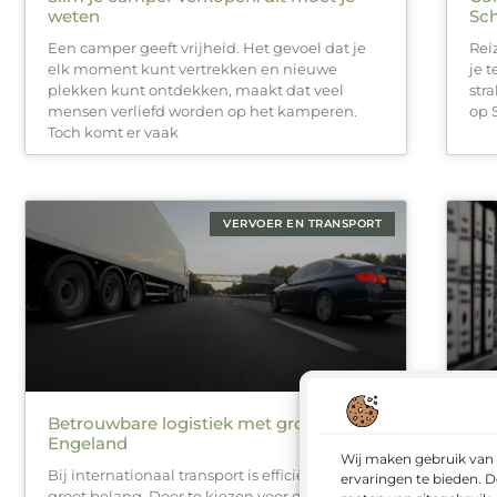
weten
Sch
Een camper geeft vrijheid. Het gevoel dat je
Rei
elk moment kunt vertrekken en nieuwe
je 
plekken kunt ontdekken, maakt dat veel
str
mensen verliefd worden op het kamperen.
op 
Toch komt er vaak
VERVOER EN TRANSPORT
Betrouwbare logistiek met groupage in
Kie
Engeland
tra
Wij maken gebruik van 
Bij internationaal transport is efficiëntie van
Effi
ervaringen te bieden. D
groot belang. Door te kiezen voor groupage in
bin