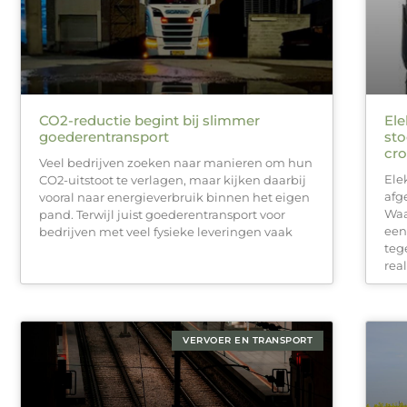
CO2-reductie begint bij slimmer
Ele
goederentransport
sto
cr
Veel bedrijven zoeken naar manieren om hun
Ele
CO2-uitstoot te verlagen, maar kijken daarbij
afg
vooral naar energieverbruik binnen het eigen
Waa
pand. Terwijl juist goederentransport voor
een
bedrijven met veel fysieke leveringen vaak
teg
rea
VERVOER EN TRANSPORT