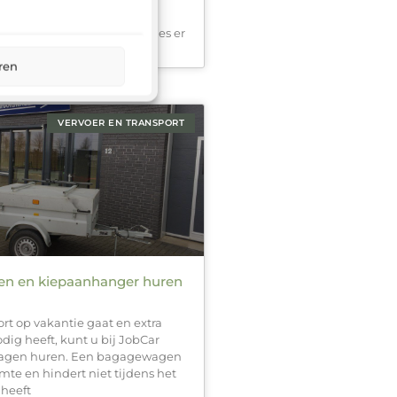
uncties beschikbaar, is het
precies te weten welke opties er
ren
VERVOER EN TRANSPORT
n en kiepaanhanger huren
rt op vakantie gaat en extra
dig heeft, kunt u bij JobCar
agen huren. Een bagagewagen
imte en hindert niet tijdens het
 heeft