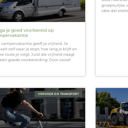
groepsuitjes, 
idee dat elektr
ga je goed voorbereid op
mpervakantie
 campervakantie geeft je vrijheid. Je
alt zelf waar je stopt, hoe lang je blijft en
e route je volgt. Juist die vrijheid vraagt
een goede voorbereiding. Door vooraf
VERVOER EN TRANSPORT