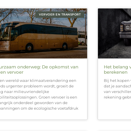
VERVOER EN TRANSPORT
urzaam onderweg: De opkomst van
Het belang 
en vervoer
berekenen
een wereld waar klimaatverandering een
Bij het kopen 
eds urgenter probleem wordt, groeit de
dat je aandac
ag naar milieuvriendelijke
van verschille
iliteitsoplossingen. Groen vervoer is een
rekening geb
angrijk onderdeel geworden van de
panningen om de ecologische voetafdruk