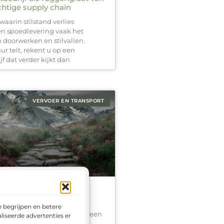
chtige supply chain
waarin stilstand verlies
een spoedlevering vaak het
n doorwerken en stilvallen.
r telt, rekent u op een
jf dat verder kijkt dan
VERVOER EN TRANSPORT
cootmobiel Vinden: Een
 Gids
 begrijpen en betere
n de juiste scootmobiel kan een
liseerde advertenties en het
. Met zoveel modellen,