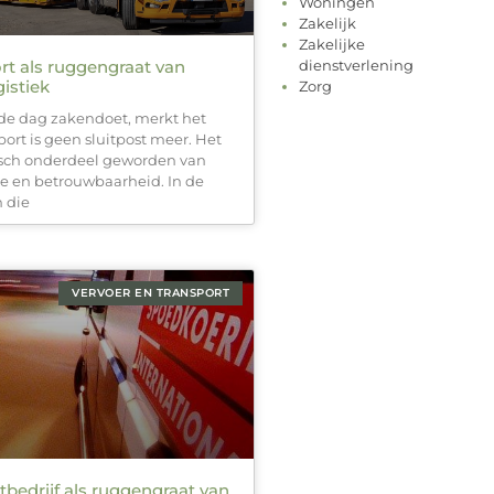
Woningen
Zakelijk
Zakelijke
rt als ruggengraat van
dienstverlening
istiek
Zorg
de dag zakendoet, merkt het
ort is geen sluitpost meer. Het
gisch onderdeel geworden van
ie en betrouwbaarheid. In de
n die
VERVOER EN TRANSPORT
bedrijf als ruggengraat van