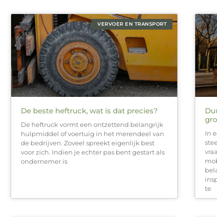
VERVOER EN TRANSPORT
De beste heftruck, wat is dat precies?
Du
gro
De heftruck vormt een ontzettend belangrijk
In 
hulpmiddel of voertuig in het merendeel van
ste
de bedrijven. Zoveel spreekt eigenlijk best
vra
voor zich. Indien je echter pas bent gestart als
mob
ondernemer is
bel
ins
te