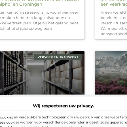
iphol en Groningen
een veerkra
zen kan soms stressvol zijn, vooral wanneer
In een wereld 
te maken hebt met lange afstanden en
betekent, is 
akke vertrektijden. Of je nu net geland bent
verschil tusse
Schiphol of juist op weg bent
Wanneer elk uu
transportbedri
VERVOER EN TRANSPORT
Wij respecteren uw privacy.
s voor efficiëntie met een
De Juiste S
nsportbedrijf in Waalwijk
Uitgebreide
cookies en vergelijkbare technologieën om uw gebruik van onze website te
ciëntie is een van de belangrijkste pijlers
Het kiezen va
eze cookies worden voor verschillende doeleinden ingezet, zoals gepersona
nen de logistiek. Bedrijven die dagelijks
uitdaging zijn