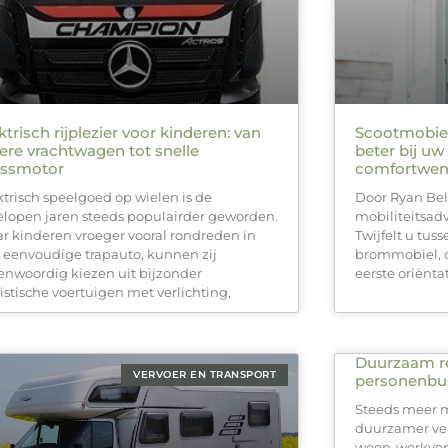
ktrisch rijplezier voor kinderen: van
Scootmobiel
ere vrachtwagen tot snelle
beter bij uw 
ossmotor
comfortwen
ktrisch speelgoed op wielen is de
Door Ryan Bel
elopen jaren steeds populairder geworden.
mobiliteitsad
r kinderen vroeger vooral rondreden in
Twijfelt u tus
 eenvoudige trapauto, kunnen zij
brommobiel, da
enwoordig kiezen uit bijzonder
eerste oriënta
listische voertuigen met verlichting,
Duurzaam re
VERVOER EN TRANSPORT
personenbu
Steeds meer 
duurzamer verv
woon-werkverk