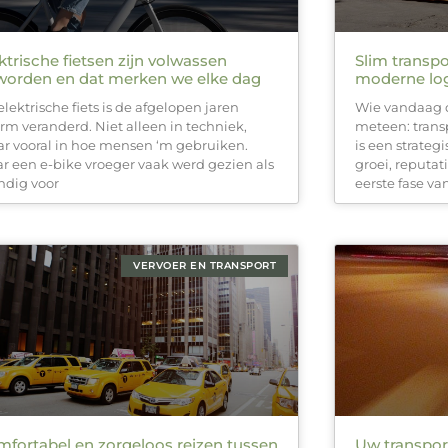
ktrische fietsen zijn volwassen
Slim transpo
worden en dat merken we elke dag
moderne log
elektrische fiets is de afgelopen jaren
Wie vandaag 
rm veranderd. Niet alleen in techniek,
meteen: transp
r vooral in hoe mensen ‘m gebruiken.
is een strate
r een e-bike vroeger vaak werd gezien als
groei, reputat
ndig voor
eerste fase va
VERVOER EN TRANSPORT
fortabel en zorgeloos reizen tussen
Uw transport