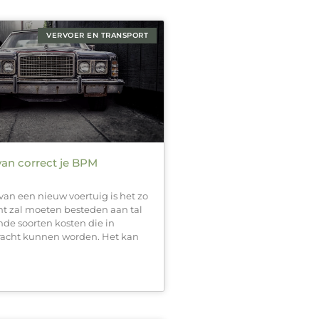
VERVOER EN TRANSPORT
van correct je BPM
van een nieuw voertuig is het zo
ht zal moeten besteden aan tal
nde soorten kosten die in
racht kunnen worden. Het kan