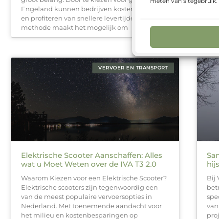
meten van sitegebruik
Engeland kunnen bedrijven kosten besparen
met
en profiteren van snellere levertijden. Deze
elk
methode maakt het mogelijk om
moe
VERVOER EN TRANSPORT
Elektrische Scooter Aanschaffen: Alles
Sam
wat u Moet Weten over de IVA T3 2.0
hij
Waarom Kiezen voor een Elektrische Scooter?
Bij
Elektrische scooters zijn tegenwoordig een
bet
van de meest populaire vervoersopties in
spe
Nederland. Met toenemende aandacht voor
van
het milieu en kostenbesparingen op
pro