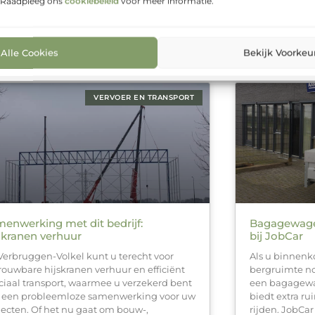
. Raadpleeg ons
cookiebeleid
voor meer informatie.
 transport en opslag werken, weten dat
snelheden en f
e schakel in het proces goed op elkaar
essentieel om 
t aansluiten
zijn en welke
Alle Cookies
Bekijk Voorkeu
VERVOER EN TRANSPORT
enwerking met dit bedrijf:
Bagagewage
skranen verhuur
bij JobCar
 Verbruggen-Volkel kunt u terecht voor
Als u binnenko
rouwbare hijskranen verhuur en efficiënt
bergruimte no
ciaal transport, waarmee u verzekerd bent
een bagagew
 een probleemloze samenwerking voor uw
biedt extra ru
jecten. Of het nu gaat om bouw-,
rijden. JobCar