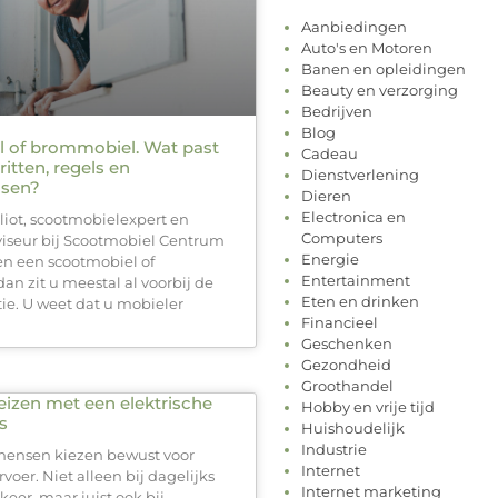
Aanbiedingen
Auto's en Motoren
Banen en opleidingen
Beauty en verzorging
Bedrijven
Blog
 of brommobiel. Wat past
Cadeau
ritten, regels en
Dienstverlening
sen?
Dieren
Electronica en
liot, scootmobielexpert en
Computers
viseur bij Scootmobiel Centrum
Energie
sen een scootmobiel of
Entertainment
n zit u meestal al voorbij de
Eten en drinken
tie. U weet dat u mobieler
Financieel
Geschenken
Gezondheid
Groothandel
izen met een elektrische
Hobby en vrije tijd
s
Huishoudelijk
Industrie
mensen kiezen bewust voor
Internet
oer. Niet alleen bij dagelijks
Internet marketing
eer, maar juist ook bij