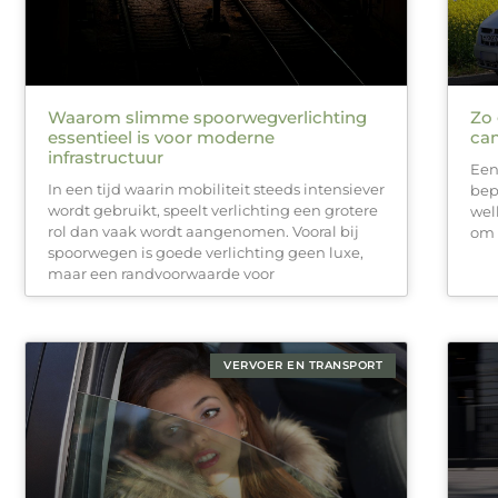
Waarom slimme spoorwegverlichting
Zo 
essentieel is voor moderne
ca
infrastructuur
Een
In een tijd waarin mobiliteit steeds intensiever
bepa
wordt gebruikt, speelt verlichting een grotere
welk
rol dan vaak wordt aangenomen. Vooral bij
om 
spoorwegen is goede verlichting geen luxe,
maar een randvoorwaarde voor
VERVOER EN TRANSPORT