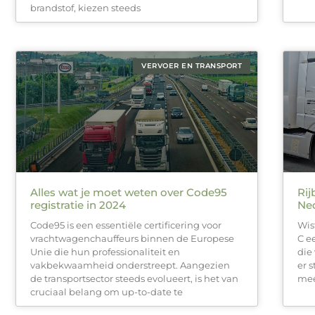
brandstof, kiezen steeds
VERVOER EN TRANSPORT
Alles wat je moet weten over Code95
Rij
registratie in 2024
Ne
Code95 is een essentiële certificering voor
Wis
vrachtwagenchauffeurs binnen de Europese
C e
Unie die hun professionaliteit en
die
vakbekwaamheid onderstreept. Aangezien
er 
de transportsector steeds evolueert, is het van
mee
cruciaal belang om up-to-date te