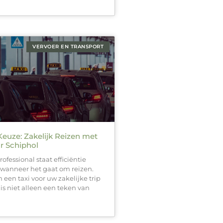
VERVOER EN TRANSPORT
euze: Zakelijk Reizen met
r Schiphol
rofessional staat efficiëntie
l wanneer het gaat om reizen.
 een taxi voor uw zakelijke trip
is niet alleen een teken van