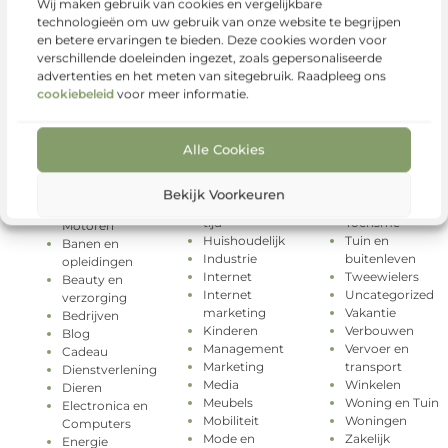
Wij maken gebruik van cookies en vergelijkbare
technologieën om uw gebruik van onze website te begrijpen
en betere ervaringen te bieden. Deze cookies worden voor
verschillende doeleinden ingezet, zoals gepersonaliseerde
advertenties en het meten van sitegebruik. Raadpleeg ons
cookiebeleid
voor meer informatie.
Alle Cookies
Geschenken
Rechten
Categorieën
Gezondheid
Relatie
Groothandel
Sport
Aanbiedingen
Bekijk Voorkeuren
Hobby en vrije
Testing
Auto's en
tijd
Toerisme
Motoren
Huishoudelijk
Tuin en
Banen en
Industrie
buitenleven
opleidingen
Internet
Tweewielers
Beauty en
Internet
Uncategorized
verzorging
marketing
Vakantie
Bedrijven
Kinderen
Verbouwen
Blog
Management
Vervoer en
Cadeau
Marketing
transport
Dienstverlening
Media
Winkelen
Dieren
Meubels
Woning en Tuin
Electronica en
Mobiliteit
Woningen
Computers
Mode en
Zakelijk
Energie