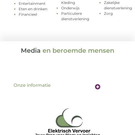
Kleding
Zakelijke
Entertainment
Onderwijs
dienstverlening
Eten en drinken
Particuliere
Zorg
Financieel
dienstverlening
Media
en beroemde mensen
Onze informatie
Website linkbuilding: de sleutel tot betere vindbaarheid online
Verdien geld met je website: hoe jouw online aanwezigheid een inkomstenbron wordt
Jouw Bron voor Blogs en Inzichten