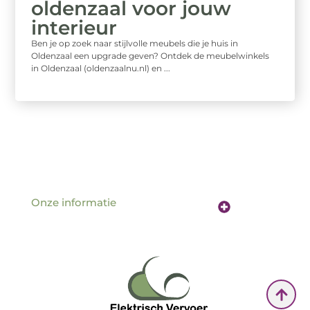
oldenzaal voor jouw
interieur
Ben je op zoek naar stijlvolle meubels die je huis in
Oldenzaal een upgrade geven? Ontdek de meubelwinkels
in Oldenzaal (oldenzaalnu.nl) en ...
Onze informatie
Website linkbuilding: de sleutel tot betere vindbaarheid online
Verdien geld met je website: hoe jouw online aanwezigheid een inkomstenbron wordt