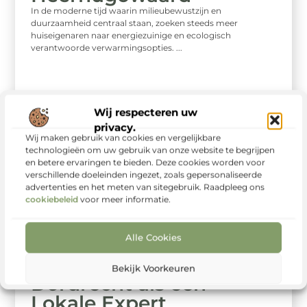
In de moderne tijd waarin milieubewustzijn en
duurzaamheid centraal staan, zoeken steeds meer
huiseigenaren naar energiezuinige en ecologisch
verantwoorde verwarmingsopties. ...
Wij respecteren uw
privacy.
Wij maken gebruik van cookies en vergelijkbare
technologieën om uw gebruik van onze website te begrijpen
en betere ervaringen te bieden. Deze cookies worden voor
verschillende doeleinden ingezet, zoals gepersonaliseerde
advertenties en het meten van sitegebruik. Raadpleeg ons
cookiebeleid
voor meer informatie.
Alle Cookies
Winkelen
Ontdek de Kunst in
Bekijk Voorkeuren
Dordrecht als een
Lokale Expert