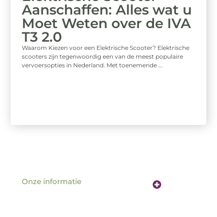
Aanschaffen: Alles wat u
Moet Weten over de IVA
T3 2.0
Waarom Kiezen voor een Elektrische Scooter? Elektrische
scooters zijn tegenwoordig een van de meest populaire
vervoersopties in Nederland. Met toenemende ...
Onze informatie
Website linkbuilding: de sleutel tot betere vindbaarheid online
Verdien geld met je website: hoe jouw online aanwezigheid een inkomstenbron wordt