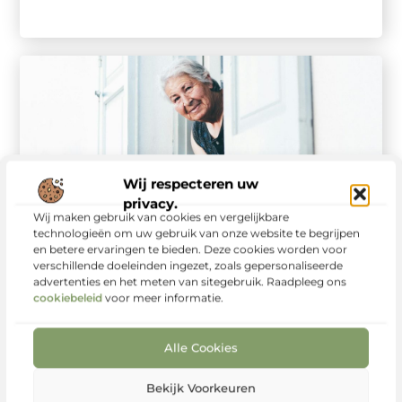
Wij respecteren uw
privacy.
Wij maken gebruik van cookies en vergelijkbare
Vervoer En Transport
technologieën om uw gebruik van onze website te begrijpen
Scootmobiel of
en betere ervaringen te bieden. Deze cookies worden voor
brommobiel. Wat past
verschillende doeleinden ingezet, zoals gepersonaliseerde
advertenties en het meten van sitegebruik. Raadpleeg ons
beter bij uw ritten,
cookiebeleid
voor meer informatie.
regels en
comfortwensen?
Alle Cookies
Door Ryan Belliot, scootmobielexpert en
mobiliteitsadviseur bij Scootmobiel Centrum Twijfelt u
Bekijk Voorkeuren
tussen een scootmobiel of brommobiel, dan zit u meestal