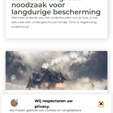
noodzaak voor
langdurige bescherming
Wanneer je denkt aan het onderhouden van je huis, is het
dak vaak een ondergeschoven kindje. Toch is regelmatig
onderhoud ...
Woning En Tuin
Wij respecteren uw
Winterse Wijsheid:
privacy.
Expert Tips voor het
Wij maken gebruik van cookies en vergelijkbare