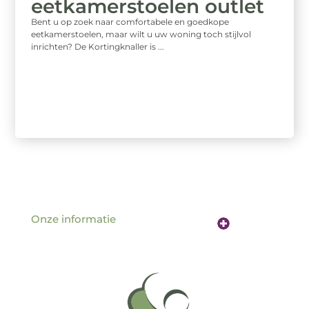
eetkamerstoelen outlet
Bent u op zoek naar comfortabele en goedkope
eetkamerstoelen, maar wilt u uw woning toch stijlvol
inrichten? De Kortingknaller is ...
Onze informatie
Website linkbuilding: de sleutel tot betere vindbaarheid online
Verdien geld met je website: hoe jouw online aanwezigheid een inkomstenbron wordt