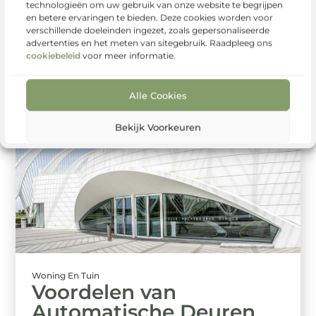
technologieën om uw gebruik van onze website te begrijpen
Verstandig Opbergen
en betere ervaringen te bieden. Deze cookies worden voor
van Tuinmeubelen
verschillende doeleinden ingezet, zoals gepersonaliseerde
advertenties en het meten van sitegebruik. Raadpleeg ons
Terwijl de dagen korter worden en de kou in de lucht hangt,
cookiebeleid
voor meer informatie.
is het tijd om je geliefde tuinmeubelen winterklaar ...
Alle Cookies
Bekijk Voorkeuren
Woning En Tuin
Voordelen van
Automatische Deuren