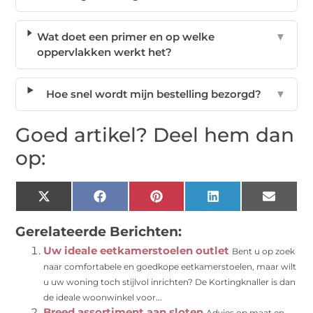
Wat doet een primer en op welke
▼
oppervlakken werkt het?
Hoe snel wordt mijn bestelling bezorgd?
▼
Goed artikel? Deel hem dan
op:
X
Facebook
Pinterest
LinkedIn
Email
(Twitter)
Gerelateerde Berichten:
Uw ideale eetkamerstoelen outlet
Bent u op zoek
naar comfortabele en goedkope eetkamerstoelen, maar wilt
u uw woning toch stijlvol inrichten? De Kortingknaller is dan
de ideale woonwinkel voor...
Breed assortiment aan sloten
Advies op maat en