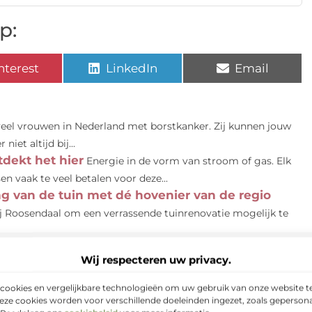
p:
nterest
LinkedIn
Email
 veel vrouwen in Nederland met borstkanker. Zij kunnen jouw
iet altijd bij...
dekt het hier
Energie in de vorm van stroom of gas. Elk
n vaak te veel betalen voor deze...
ing van de tuin met dé hovenier van de regio
j Roosendaal om een verrassende tuinrenovatie mogelijk te
API-platform
Hoe groot de waarde van een overzichtelijk en
Wij respecteren uw privacy.
lijk pas ondervinden als u er zelf over beschikt....
oppenkast.
Eerst wat gebeurt er als je stoppen zijn
cookies en vergelijkbare technologieën om uw gebruik van onze website te
d en het verbruikt dan meer stroom dan dat...
eze cookies worden voor verschillende doeleinden ingezet, zoals gepersona