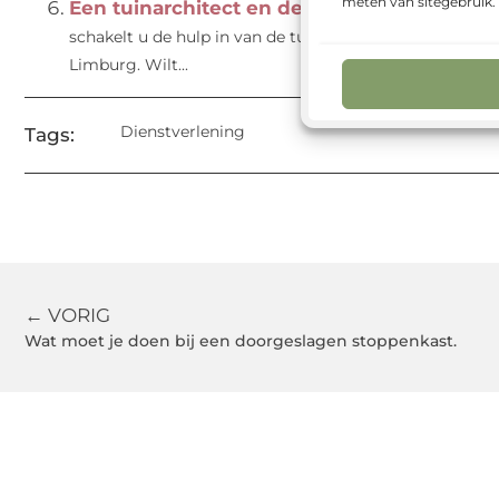
meten van sitegebruik
Een tuinarchitect en de tuinaanleg regelt 
schakelt u de hulp in van de tuinarchitect bij Jack Han
Limburg. Wilt...
Dienstverlening
Tags:
← VORIG
Wat moet je doen bij een doorgeslagen stoppenkast.