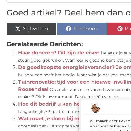
Goed artikel? Deel hem dan o
X (Twitter)
Facebook
Pi
Gerelateerde Berichten:
Haar doneren? Dit zijn de eisen
Helaas zijn er
steun goed gebruiken. Wanneer je gezond bent, sta je er n
De goedkoopste energieleverancier? Je ont
huishouden heeft het nodig. Maar wist je dat veel mense
Tuinrenovatie: tijd voor een nieuwe invull
Roosendaal
Op zoek naar een ervaren hovenier nabi
maken? Dit is uw moment. De tuin is één van de...
Hoe dit bedrijf u kan helpen middels een 
toegankelijk API platform met IPaaS is, zult u waarschijn
Wat moet je doen bij een doorgeslagen st
Wij maken gebruik van 
doorgeslagen? Je stoppen werken dan niet meer zo goe
ervaringen te bieden. D