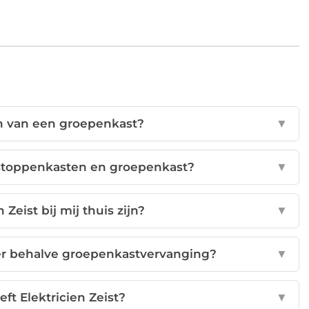
n van een groepenkast?
▼
n stoppenkasten en groepenkast?
▼
 Zeist bij mij thuis zijn?
▼
eer behalve groepenkastvervanging?
▼
ft Elektricien Zeist?
▼