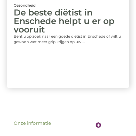
Gezondheid
De beste diëtist in
Enschede helpt u er op
vooruit
Bent u op zoek naar een goede diëtist in Enschede of wilt u
gewoon wat meer grip krijgen op uw ...
Onze informatie
Website linkbuilding: de sleutel tot betere vindbaarheid online
Verdien geld met je website: hoe jouw online aanwezigheid een inkomstenbron wordt