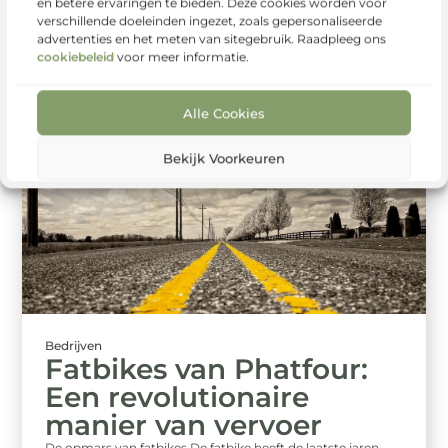
en betere ervaringen te bieden. Deze cookies worden voor
is geworden van elk aspect van bedrijfsvoering, staan veel
verschillende doeleinden ingezet, zoals gepersonaliseerde
bedrijven voor de ...
advertenties en het meten van sitegebruik. Raadpleeg ons
cookiebeleid
voor meer informatie.
Alle Cookies
Bekijk Voorkeuren
Bedrijven
Fatbikes van Phatfour:
Een revolutionaire
manier van vervoer
De opmars van fatbikes De fatbike heeft de laatste jaren