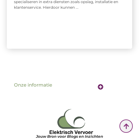
specialiseren in extra diensten zoals opslag, installatie en
klantenservice. Hierdoor kunnen ...
Onze informatie
Website linkbuilding: de sleutel tot betere vindbaarheid online
Verdien geld met je website: hoe jouw online aanwezigheid een inkomstenbron wordt
Jouw Bron voor Blogs en Inzichten