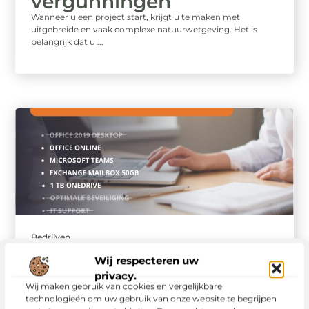
vergunningen
Wanneer u een project start, krijgt u te maken met
uitgebreide en vaak complexe natuurwetgeving. Het is
belangrijk dat u ...
Bedrijven
Waarom ICT
Wij respecteren uw
uitbesteden een slimme
privacy.
keuze is voor bedrijven
Wij maken gebruik van cookies en vergelijkbare
technologieën om uw gebruik van onze website te begrijpen
In een tijdperk waarin technologie een integraal onderdeel