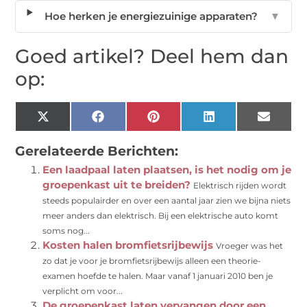
Hoe herken je energiezuinige apparaten?
▼
Goed artikel? Deel hem dan
op:
X
Facebook
Pinterest
LinkedIn
Email
(Twitter)
Gerelateerde Berichten:
Een laadpaal laten plaatsen, is het nodig om je
groepenkast uit te breiden?
Elektrisch rijden wordt
steeds populairder en over een aantal jaar zien we bijna niets
meer anders dan elektrisch. Bij een elektrische auto komt
soms nog...
Kosten halen bromfietsrijbewijs
Vroeger was het
zo dat je voor je bromfietsrijbewijs alleen een theorie-
examen hoefde te halen. Maar vanaf 1 januari 2010 ben je
verplicht om voor...
De groepenkast laten vervangen door een