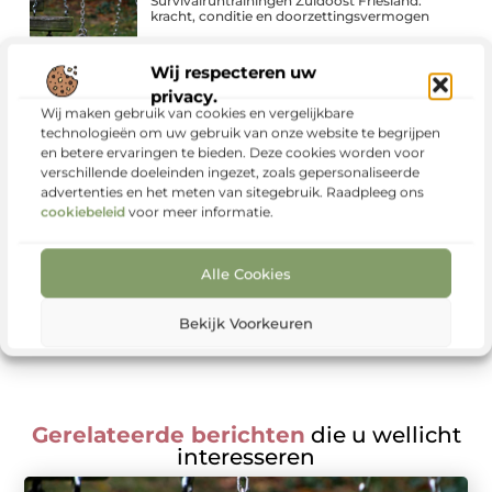
Survivalruntrainingen Zuidoost Friesland:
kracht, conditie en doorzettingsvermogen
Wij respecteren uw
privacy.
Wij maken gebruik van cookies en vergelijkbare
technologieën om uw gebruik van onze website te begrijpen
en betere ervaringen te bieden. Deze cookies worden voor
Begin vandaag nog!
verschillende doeleinden ingezet, zoals gepersonaliseerde
Wacht niet langer en registreer je nu. Ons platform is de
advertenties en het meten van sitegebruik. Raadpleeg ons
ideale plek om jouw stem te laten horen en jouw blog met
cookiebeleid
voor meer informatie.
de wereld te delen. Klik op de Registreer-knop en zet de
eerste stap naar meer zichtbaarheid en groei.
Alle Cookies
Registreer nu
Bekijk Voorkeuren
Gerelateerde berichten
die u wellicht
interesseren