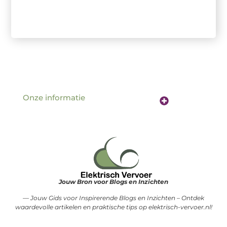
Onze informatie
Website linkbuilding: de sleutel tot betere vindbaarheid online
Verdien geld met je website: hoe jouw online aanwezigheid een inkomstenbron wordt
Jouw Bron voor Blogs en Inzichten
— Jouw Gids voor Inspirerende Blogs en Inzichten – Ontdek
waardevolle artikelen en praktische tips op elektrisch-vervoer.nl!