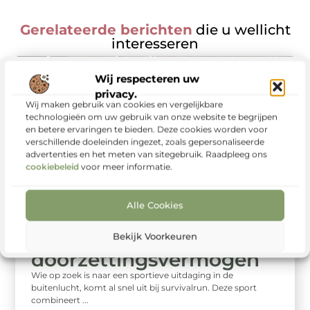
Gerelateerde berichten
die u wellicht
interesseren
Wij respecteren uw
privacy.
Wij maken gebruik van cookies en vergelijkbare
technologieën om uw gebruik van onze website te begrijpen
en betere ervaringen te bieden. Deze cookies worden voor
verschillende doeleinden ingezet, zoals gepersonaliseerde
advertenties en het meten van sitegebruik. Raadpleeg ons
cookiebeleid
voor meer informatie.
Sport
Survivalruntrainingen
Alle Cookies
Zuidoost Friesland:
kracht, conditie en
Bekijk Voorkeuren
doorzettingsvermogen
Wie op zoek is naar een sportieve uitdaging in de
buitenlucht, komt al snel uit bij survivalrun. Deze sport
combineert ...