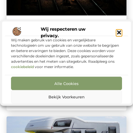
Vervoer En Transport
Wij respecteren uw
Waarom slimme
privacy.
spoorwegverlichting
Wij maken gebruik van cookies en vergelijkbare
technologieën om uw gebruik van onze website te begrijpen
essentieel is voor
en betere ervaringen te bieden. Deze cookies worden voor
moderne infrastructuur
verschillende doeleinden ingezet, zoals gepersonaliseerde
advertenties en het meten van sitegebruik. Raadpleeg ons
In een tijd waarin mobiliteit steeds intensiever wordt
cookiebeleid
voor meer informatie.
gebruikt, speelt verlichting een grotere rol dan vaak wordt
aangenomen. Vooral bij ...
Alle Cookies
Bekijk Voorkeuren