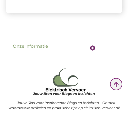
Onze informatie
Website linkbuilding: de sleutel tot betere vindbaarheid online
Verdien geld met je website: hoe jouw online aanwezigheid een inkomstenbron wordt
Jouw Bron voor Blogs en Inzichten
— Jouw Gids voor Inspirerende Blogs en Inzichten – Ontdek
waardevolle artikelen en praktische tips op elektrisch-vervoer.nl!
@2025 www.elektrisch-vervoer.nl .All Right Reserved.