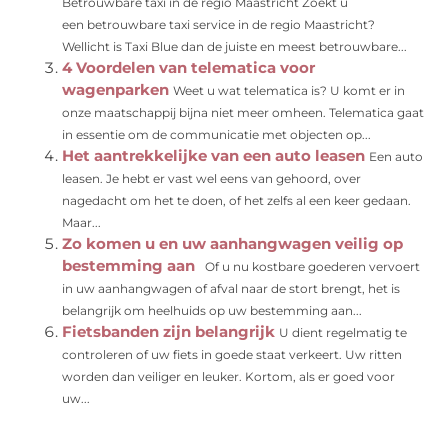
Betrouwbare taxi in de regio Maastricht Zoekt u
een betrouwbare taxi service in de regio Maastricht?
Wellicht is Taxi Blue dan de juiste en meest betrouwbare...
4 Voordelen van telematica voor
wagenparken
Weet u wat telematica is? U komt er in
onze maatschappij bijna niet meer omheen. Telematica gaat
in essentie om de communicatie met objecten op...
Het aantrekkelijke van een auto leasen
Een auto
leasen. Je hebt er vast wel eens van gehoord, over
nagedacht om het te doen, of het zelfs al een keer gedaan.
Maar...
Zo komen u en uw aanhangwagen veilig op
bestemming aan
Of u nu kostbare goederen vervoert
in uw aanhangwagen of afval naar de stort brengt, het is
belangrijk om heelhuids op uw bestemming aan...
Fietsbanden zijn belangrijk
U dient regelmatig te
controleren of uw fiets in goede staat verkeert. Uw ritten
worden dan veiliger en leuker. Kortom, als er goed voor
uw...