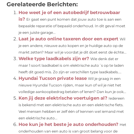
Gerelateerde Berichten:
Hoe weet je of een autobedrijf betrouwbaar
is?
Er gaat een punt komen dat jouw auto toe is aan een
bepaalde reparatie of bepaald onderhoud. In dit geval moet
je een juiste garage...
Laat je auto online taxeren door een expert
Wil
je een andere, nieuwe auto kopen en je huidige auto op de
markt zetten? Maar wil je voordat je dit doet eerst de échte...
Welke type laadkabels zijn er?
Wie denk dat er
maar 1 soort laadkabel is om elektrische auto´s op te laden
heeft dit goed mis. Zo zijn er verschillen type laadkabels....
Hyundai Tucson private lease
Wil je graag in een
nieuwe Hyundai Tucson rijden, maar kun of wil je niet het
volledige aankoopbedrag betalen of lenen? Dan kun je ook...
Ken jij deze elektrische voertuigen al?
Iedereen
is bekend met een elektrische auto en een elektrische fiets.
Veel mensen hebben er zelf één of kennen wel iemand met
een elektrische auto...
Hoe kun je het beste je auto onderhouden?
Het
onderhouden van een auto is van groot belang voor de