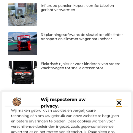
Infrarood panelen kopen: comfortabel en
gericht verwarmen
Ritplanningssoftware: de sleutel tot efficiënter
transport en slimmer wagenparkbeheer
Elektrisch rijplezier voor kinderen: van stoere
vrachtwagen tot snelle crossmotor
Cursus Frans als slimme stap in je persoonlijke
ontwikkeling
Wij respecteren uw
privacy.
Wij maken gebruik van cookies en vergelijkbare
technologieën om uw gebruik van onze website te begrijpen
en betere ervaringen te bieden. Deze cookies worden voor
Een Dupa-kast voor bedrijven in elektrisch
vervoer
verschillende doeleinden ingezet, zoals gepersonaliseerde
advertenties en het meten van sitegebruik. Raadpleeg ons