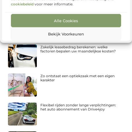
cookiebeleid
voor meer informatie.
Elektrisch rijden of actief balanceren: kies je
Alle Cookies
een kinderauto of waveboard?
Bekijk Voorkeuren
Zakelijk leasebedrag berekenen: welke
factoren bepalen uw maandelijkse kosten?
Zo ontstaat een optiekzaak met een eigen
karakter
Flexibel rijden zonder lange verplichtingen:
het auto abonnement van Drive4joy