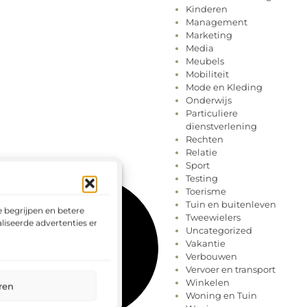
Kinderen
Management
Marketing
Media
Meubels
Mobiliteit
Mode en Kleding
Onderwijs
Particuliere
dienstverlening
Rechten
Relatie
Sport
Testing
Toerisme
Tuin en buitenleven
 begrijpen en betere
Tweewielers
liseerde advertenties en het
Uncategorized
Vakantie
Verbouwen
Vervoer en transport
Winkelen
ren
Woning en Tuin