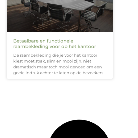
Betaalbare en functionele
raambekleding voor op het kantoor
De raambekleding die je voor het kantoor
kiest moet strak, slim en mooi zijn, niet
dramatisch maar toch mooi genoeg om een
goeie indruk achter te laten op de bezoekers