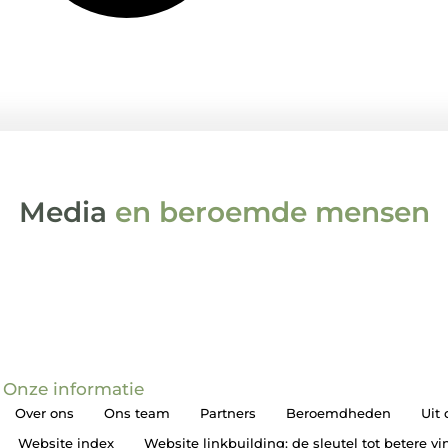
Media
en beroemde mensen
Onze informatie
Over ons
Ons team
Partners
Beroemdheden
Uit
Website index
Website linkbuilding: de sleutel tot betere v