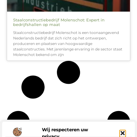
Staalconstructiebedrijf Molenschot: Expert in
bedrijfshallen op maat
Staalconstructiebedrijf Molenschot is een toonaangevend
Nederlands bedrijf dat zich richt op het ontwerpen,
produceren en plaatsen van hoogwaardige
staalconstructies. Met jarenlange ervaring in de sector staat
Molenschot bekend om zijn
Wij respecteren uw
privacy.