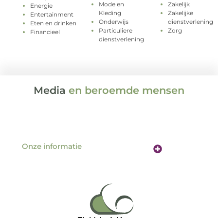
Mode en
Zakelijk
Energie
Kleding
Zakelijke
Entertainment
Onderwijs
dienstverlening
Eten en drinken
Particuliere
Zorg
Financieel
dienstverlening
Media
en beroemde mensen
Onze informatie
Website linkbuilding: de sleutel tot betere vindbaarheid online
Verdien geld met je website: hoe jouw online aanwezigheid een inkomstenbron wordt