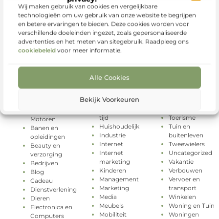
Wij maken gebruik van cookies en vergelijkbare
technologieën om uw gebruik van onze website te begrijpen
en betere ervaringen te bieden. Deze cookies worden voor
verschillende doeleinden ingezet, zoals gepersonaliseerde
advertenties en het meten van sitegebruik. Raadpleeg ons
cookiebeleid
voor meer informatie.
Alle Cookies
Geschenken
Rechten
Categorieën
Gezondheid
Relatie
Bekijk Voorkeuren
Groothandel
Sport
Aanbiedingen
Hobby en vrije
Testing
Auto's en
tijd
Toerisme
Motoren
Huishoudelijk
Tuin en
Banen en
Industrie
buitenleven
opleidingen
Internet
Tweewielers
Beauty en
Internet
Uncategorized
verzorging
marketing
Vakantie
Bedrijven
Kinderen
Verbouwen
Blog
Management
Vervoer en
Cadeau
Marketing
transport
Dienstverlening
Media
Winkelen
Dieren
Meubels
Woning en Tuin
Electronica en
Mobiliteit
Woningen
Computers