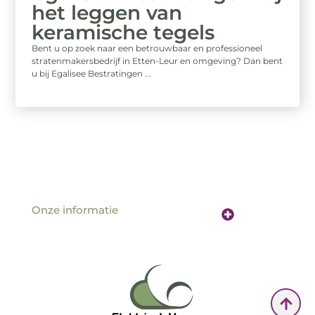
het leggen van
keramische tegels
Bent u op zoek naar een betrouwbaar en professioneel
stratenmakersbedrijf in Etten-Leur en omgeving? Dan bent
u bij Egalisee Bestratingen ...
Onze informatie
Website linkbuilding: de sleutel tot betere vindbaarheid online
Verdien geld met je website: hoe jouw online aanwezigheid een inkomstenbron wordt