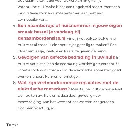
duurzaam alternatief voor de verwarming van je
woonruimte. HRsolar biedt een uitgebreid assortiment aan
innovatieve zonnewarmtesystemen aan. Met een
zonneboiler van...
Een naambordje of huisnummer in jouw eigen
smaak bestel je vandaag bij
denaambordensite.nl
Vind jij het ook zo leuk om je
huis met allemaal kleine spulletjes gezellig te maken? Een
bloemenvaasje, beeldje en kaars: ze geven de living...
Gevolgen van defecte bedrading in uw huis
In
huis moet niet alleen de bedrading worden gerepareerd. U
moet er ook voor zorgen dat de elektrische apparaten goed
werken, anders kunnen er ernstige...
Wat zijn veelvoorkomende reparaties met de
elektrische meterkast?
Meestal bevindt de meterkast
zich buiten uw huis en is daardoor gevoelig voor
beschadiging. Van het weer tot het worden aangereden
door een voertuig, er...
Tags: