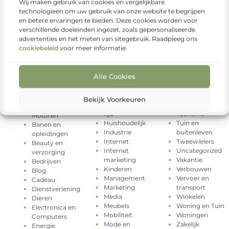
Wij maken gebruik van cookies en vergelijkbare
technologieën om uw gebruik van onze website te begrijpen
en betere ervaringen te bieden. Deze cookies worden voor
verschillende doeleinden ingezet, zoals gepersonaliseerde
advertenties en het meten van sitegebruik. Raadpleeg ons
cookiebeleid
voor meer informatie.
Alle Cookies
Geschenken
Rechten
Categorieën
Gezondheid
Relatie
Groothandel
Sport
Aanbiedingen
Bekijk Voorkeuren
Hobby en vrije
Testing
Auto's en
tijd
Toerisme
Motoren
Huishoudelijk
Tuin en
Banen en
Industrie
buitenleven
opleidingen
Internet
Tweewielers
Beauty en
Internet
Uncategorized
verzorging
marketing
Vakantie
Bedrijven
Kinderen
Verbouwen
Blog
Management
Vervoer en
Cadeau
Marketing
transport
Dienstverlening
Media
Winkelen
Dieren
Meubels
Woning en Tuin
Electronica en
Mobiliteit
Woningen
Computers
Mode en
Zakelijk
Energie