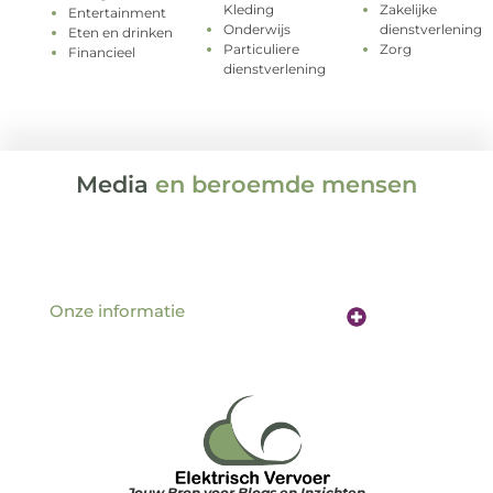
Kleding
Zakelijke
Entertainment
Onderwijs
dienstverlening
Eten en drinken
Particuliere
Zorg
Financieel
dienstverlening
Media
en beroemde mensen
Onze informatie
Website linkbuilding: de sleutel tot betere vindbaarheid online
Verdien geld met je website: hoe jouw online aanwezigheid een inkomstenbron wordt
Jouw Bron voor Blogs en Inzichten