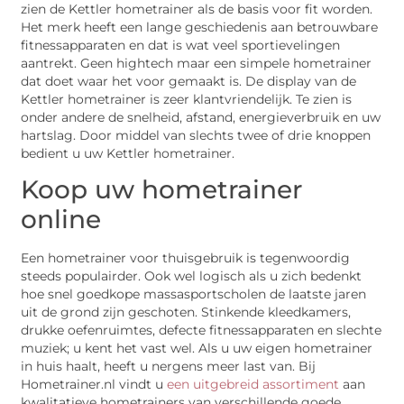
zien de Kettler hometrainer als de basis voor fit worden.
Het merk heeft een lange geschiedenis aan betrouwbare
fitnessapparaten en dat is wat veel sportievelingen
aantrekt. Geen hightech maar een simpele hometrainer
dat doet waar het voor gemaakt is. De display van de
Kettler hometrainer is zeer klantvriendelijk. Te zien is
onder andere de snelheid, afstand, energieverbruik en uw
hartslag. Door middel van slechts twee of drie knoppen
bedient u uw Kettler hometrainer.
Koop uw hometrainer
online
Een hometrainer voor thuisgebruik is tegenwoordig
steeds populairder. Ook wel logisch als u zich bedenkt
hoe snel goedkope massasportscholen de laatste jaren
uit de grond zijn geschoten. Stinkende kleedkamers,
drukke oefenruimtes, defecte fitnessapparaten en slechte
muziek; u kent het vast wel. Als u uw eigen hometrainer
in huis haalt, heeft u nergens meer last van. Bij
Hometrainer.nl vindt u
een uitgebreid assortiment
aan
kwalitatieve hometrainers van verschillende goede