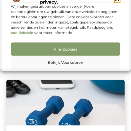
privacy.
Sport
Wij maken gebruik van cookies en vergelijkbare
Survivalruntrainingen
technologieën om uw gebruik van onze website te begrijpen
Zuidoost Friesland:
en betere ervaringen te bieden. Deze cookies worden voor
verschillende doeleinden ingezet, zoals gepersonaliseerde
kracht, conditie en
advertenties en het meten van sitegebruik. Raadpleeg ons
doorzettingsvermogen
cookiebeleid
voor meer informatie.
Wie op zoek is naar een sportieve uitdaging in de
buitenlucht, komt al snel uit bij survivalrun. Deze sport
Alle Cookies
combineert ...
Bekijk Voorkeuren