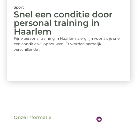
Sport
Snel een conditie door
personal training in
Haarlem
Fijne personal training in Haarlem is erg fijn voor als je snel
een conditie wil opbouwen. Er worden namelijk
verschillende ...
Onze informatie
Website linkbuilding: de sleutel tot betere vindbaarheid online
Verdien geld met je website: hoe jouw online aanwezigheid een inkomstenbron wordt