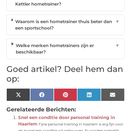
Kettler hometrainer?
Waarom is een hometrainer thuis beter dan
▼
een sportschool?
Welke merken hometrainers zijn er
▼
beschikbaar?
Goed artikel? Deel hem dan
op:
X
Facebook
Pinterest
LinkedIn
Email
(Twitter)
Gerelateerde Berichten:
Snel een conditie door personal training in
Haarlem
Fijne personal training in Haarlem is erg fijn voor
als je snel een conditie wil opbouwen. Er worden namelijk