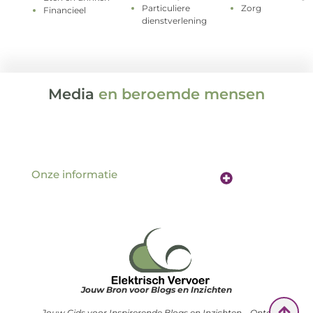
Particuliere
Zorg
Financieel
dienstverlening
Media
en beroemde mensen
Onze informatie
Website linkbuilding: de sleutel tot betere vindbaarheid online
Verdien geld met je website: hoe jouw online aanwezigheid een inkomstenbron wordt
Jouw Bron voor Blogs en Inzichten
— Jouw Gids voor Inspirerende Blogs en Inzichten – Ontdek