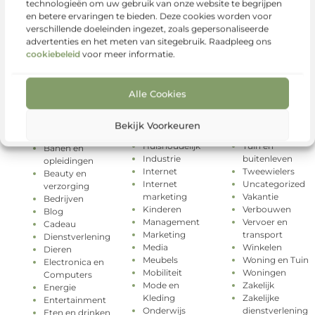
technologieën om uw gebruik van onze website te begrijpen
en betere ervaringen te bieden. Deze cookies worden voor
verschillende doeleinden ingezet, zoals gepersonaliseerde
advertenties en het meten van sitegebruik. Raadpleeg ons
cookiebeleid
voor meer informatie.
Geschenken
Rechten
Categorieën
Alle Cookies
Gezondheid
Relatie
Groothandel
Sport
Aanbiedingen
Hobby en vrije
Testing
Auto's en
Bekijk Voorkeuren
tijd
Toerisme
Motoren
Huishoudelijk
Tuin en
Banen en
Industrie
buitenleven
opleidingen
Internet
Tweewielers
Beauty en
Internet
Uncategorized
verzorging
marketing
Vakantie
Bedrijven
Kinderen
Verbouwen
Blog
Management
Vervoer en
Cadeau
Marketing
transport
Dienstverlening
Media
Winkelen
Dieren
Meubels
Woning en Tuin
Electronica en
Mobiliteit
Woningen
Computers
Mode en
Zakelijk
Energie
Kleding
Zakelijke
Entertainment
Onderwijs
dienstverlening
Eten en drinken