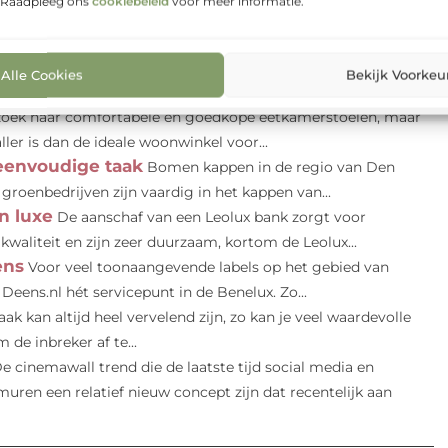
. Raadpleeg ons
cookiebeleid
voor meer informatie.
nterest
LinkedIn
Email
Alle Cookies
Bekijk Voorkeu
zoek naar comfortabele en goedkope eetkamerstoelen, maar
ler is dan de ideale woonwinkel voor...
eenvoudige taak
Bomen kappen in de regio van Den
 groenbedrijven zijn vaardig in het kappen van...
n luxe
De aanschaf van een Leolux bank zorgt voor
waliteit en zijn zeer duurzaam, kortom de Leolux...
ens
Voor veel toonaangevende labels op het gebied van
eens.nl hét servicepunt in de Benelux. Zo...
aak kan altijd heel vervelend zijn, zo kan je veel waardevolle
de inbreker af te...
e cinemawall trend die de laatste tijd social media en
ren een relatief nieuw concept zijn dat recentelijk aan