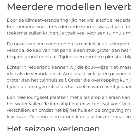
Meerdere modellen lever
Door de klimaatverandering lijkt het wel alsof de Nederl
Kenmerkend voor de Nederlandse zomer was altijd, af en
toekomst zullen krijgen, je voelt veel voor een tuinhuis 
De opzet van een overkapping is makkelijk uit te leggen
veranda, de kap van het pand is een stuk groter dan het
begane grond ontstaat. Tijdens een zomerse plensbui bl
Echter in Nederland kennen wij die bouwwijze niet, maar
idee als de veranda die in Amerika al vele jaren gewoon is
groter dan het tuinhuis zelf. Onder die overkapping kun 
tijden uit de regen zit, of als het veel te warm is zit je da
Een hele loungeset plaatsen met alles erop en eraan kan 
het water vallen. Je kan altijd buiten zitten, wat voor 
verschillen, en omdat het bij het huis en de omgeving mo
leverbaar. De deuren en ramen kun je uitkiezen, maar ook
Het seizoen verlengen