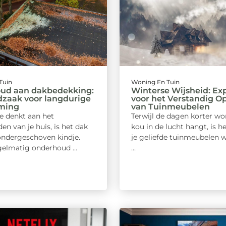
Tuin
Woning En Tuin
ud aan dakbedekking:
Winterse Wijsheid: Exp
dzaak voor langdurige
voor het Verstandig O
ming
van Tuinmeubelen
e denkt aan het
Terwijl de dagen korter wo
n van je huis, is het dak
kou in de lucht hangt, is h
ondergeschoven kindje.
je geliefde tuinmeubelen w
gelmatig onderhoud ...
...