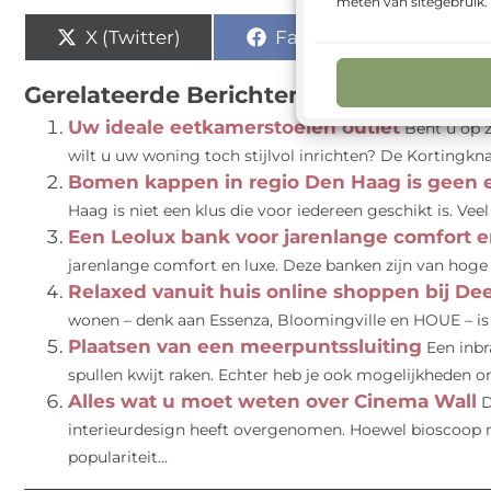
meten van sitegebruik
X (Twitter)
Facebook
Pi
Gerelateerde Berichten:
Uw ideale eetkamerstoelen outlet
Bent u op 
wilt u uw woning toch stijlvol inrichten? De Kortingknal
Bomen kappen in regio Den Haag is geen 
Haag is niet een klus die voor iedereen geschikt is. Veel
Een Leolux bank voor jarenlange comfort e
jarenlange comfort en luxe. Deze banken zijn van hoge k
Relaxed vanuit huis online shoppen bij De
wonen – denk aan Essenza, Bloomingville en HOUE – is D
Plaatsen van een meerpuntssluiting
Een inbr
spullen kwijt raken. Echter heb je ook mogelijkheden om 
Alles wat u moet weten over Cinema Wall
D
interieurdesign heeft overgenomen. Hoewel bioscoop mu
populariteit...