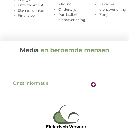
Kleding
Zakelijke
Entertainment
Onderwijs
dienstverlening
Eten en drinken
Particuliere
Zorg
Financieel
dienstverlening
Media
en beroemde mensen
Onze informatie
Website linkbuilding: de sleutel tot betere vindbaarheid online
Verdien geld met je website: hoe jouw online aanwezigheid een inkomstenbron wordt