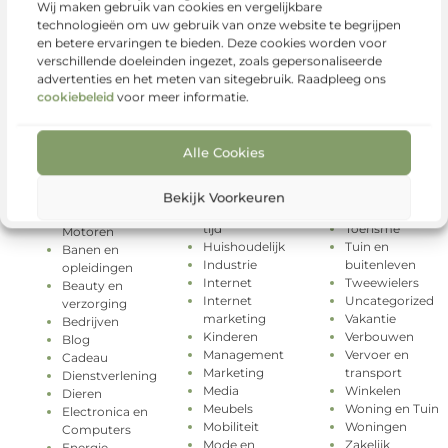
Wij maken gebruik van cookies en vergelijkbare
technologieën om uw gebruik van onze website te begrijpen
en betere ervaringen te bieden. Deze cookies worden voor
verschillende doeleinden ingezet, zoals gepersonaliseerde
advertenties en het meten van sitegebruik. Raadpleeg ons
cookiebeleid
voor meer informatie.
Alle Cookies
Geschenken
Rechten
Categorieën
Gezondheid
Relatie
Groothandel
Sport
Aanbiedingen
Bekijk Voorkeuren
Hobby en vrije
Testing
Auto's en
tijd
Toerisme
Motoren
Huishoudelijk
Tuin en
Banen en
Industrie
buitenleven
opleidingen
Internet
Tweewielers
Beauty en
Internet
Uncategorized
verzorging
marketing
Vakantie
Bedrijven
Kinderen
Verbouwen
Blog
Management
Vervoer en
Cadeau
Marketing
transport
Dienstverlening
Media
Winkelen
Dieren
Meubels
Woning en Tuin
Electronica en
Mobiliteit
Woningen
Computers
Mode en
Zakelijk
Energie