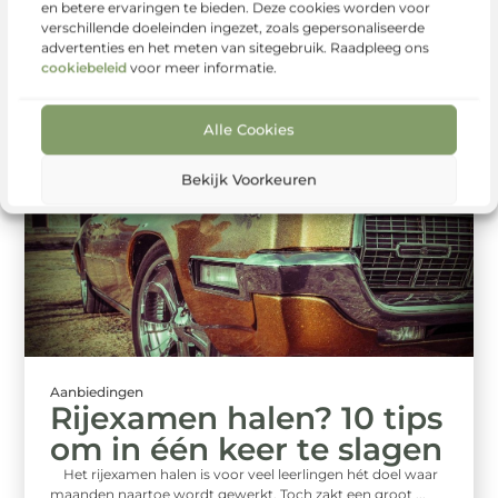
Technologie speelt een steeds grotere rol in ons dagelijks
en betere ervaringen te bieden. Deze cookies worden voor
leven, en dat geldt ook voor woningbeveiliging. Slimme
verschillende doeleinden ingezet, zoals gepersonaliseerde
sloten winnen snel ...
advertenties en het meten van sitegebruik. Raadpleeg ons
cookiebeleid
voor meer informatie.
Alle Cookies
Bekijk Voorkeuren
Aanbiedingen
Rijexamen halen? 10 tips
om in één keer te slagen
Het rijexamen halen is voor veel leerlingen hét doel waar
maanden naartoe wordt gewerkt. Toch zakt een groot ...