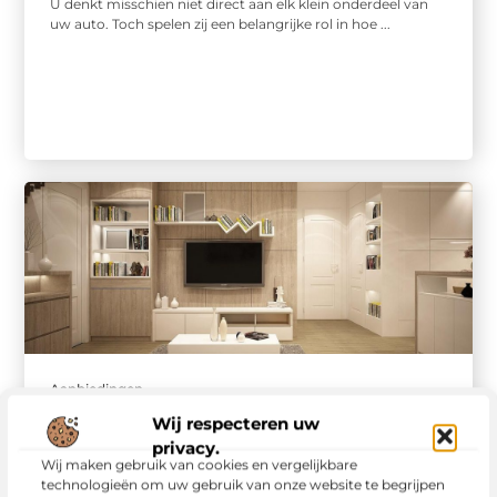
U denkt misschien niet direct aan elk klein onderdeel van
uw auto. Toch spelen zij een belangrijke rol in hoe ...
Aanbiedingen
De voordelen van
Wij respecteren uw
slimme sloten voor
privacy.
Wij maken gebruik van cookies en vergelijkbare
moderne woningen
technologieën om uw gebruik van onze website te begrijpen