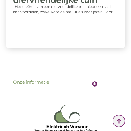
diervriendelijke tuin
Het creëren van een diervriendelijke tuin biedt een scala
aan voordelen, zowel voor de natuur als voor jezelf. Door ...
Onze informatie
Website linkbuilding: de sleutel tot betere vindbaarheid online
Verdien geld met je website: hoe jouw online aanwezigheid een inkomstenbron wordt
Jouw Bron voor Blogs en Inzichten