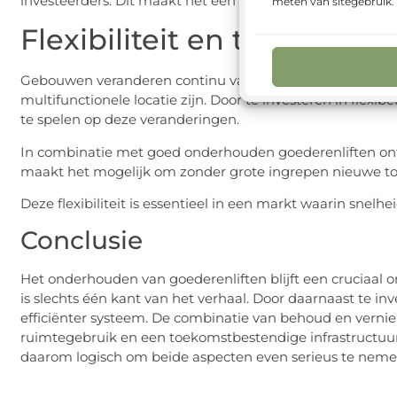
investeerders. Dit maakt het een strategische keuze in pl
meten van sitegebruik
Flexibiliteit en toekomst
Gebouwen veranderen continu van functie. Wat vandaag 
multifunctionele locatie zijn. Door te investeren in flexi
te spelen op deze veranderingen.
In combinatie met goed onderhouden goederenliften ontsta
maakt het mogelijk om zonder grote ingrepen nieuwe to
Deze flexibiliteit is essentieel in een markt waarin sne
Conclusie
Het onderhouden van goederenliften blijft een cruciaal
is slechts één kant van het verhaal. Door daarnaast te in
efficiënter systeem. De combinatie van behoud en vernie
ruimtegebruik en een toekomstbestendige infrastructuur. 
daarom logisch om beide aspecten even serieus te neme