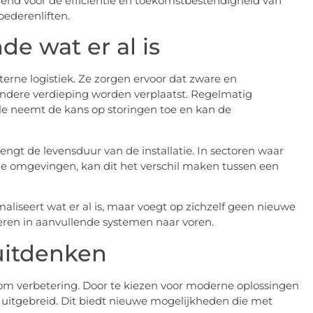
alend voor de efficiëntie en toekomstbestendigheid van
ederenliften.
e wat er al is
erne logistiek. Ze zorgen ervoor dat zware en
andere verdieping worden verplaatst. Regelmatig
ole neemt de kans op storingen toe en kan de
gt de levensduur van de installatie. In sectoren waar
triële omgevingen, kan dit het verschil maken tussen een
aliseert wat er al is, maar voegt op zichzelf geen nieuwe
steren in aanvullende systemen naar voren.
uitdenken
 om verbetering. Door te kiezen voor moderne oplossingen
w uitgebreid. Dit biedt nieuwe mogelijkheden die met