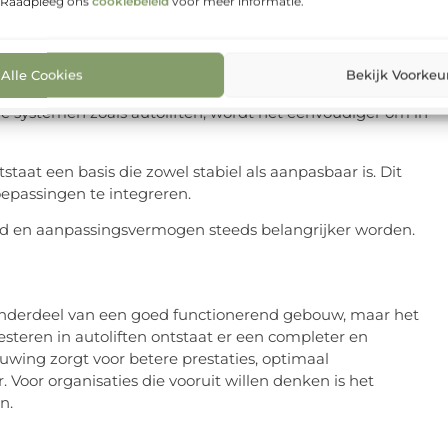
aats van alleen een technische.
. Raadpleeg ons
cookiebeleid
voor meer informatie.
bestendigheid
Alle Cookies
Bekijk Voorkeu
een logistiek centrum is, kan morgen een
bele systemen zoals autoliften, wordt het eenvoudiger om in
at een basis die zowel stabiel als aanpasbaar is. Dit
epassingen te integreren.
lheid en aanpassingsvermogen steeds belangrijker worden.
 onderdeel van een goed functionerend gebouw, maar het
vesteren in autoliften ontstaat er een completer en
uwing zorgt voor betere prestaties, optimaal
Voor organisaties die vooruit willen denken is het
n.