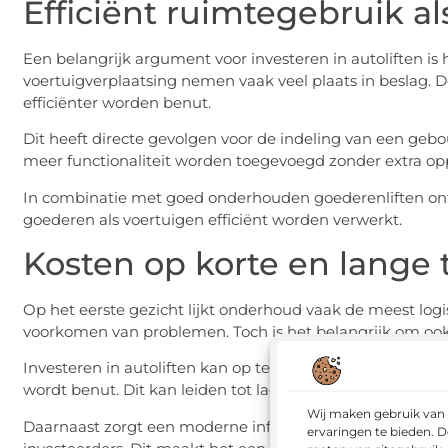
Efficiënt ruimtegebruik a
Een belangrijk argument voor investeren in autoliften is 
voertuigverplaatsing nemen vaak veel plaats in beslag. 
efficiënter worden benut.
Dit heeft directe gevolgen voor de indeling van een gebou
meer functionaliteit worden toegevoegd zonder extra op
In combinatie met goed onderhouden goederenliften ont
goederen als voertuigen efficiënt worden verwerkt.
Kosten op korte en lange 
Op het eerste gezicht lijkt onderhoud vaak de meest logi
voorkomen van problemen. Toch is het belangrijk om ook 
Investeren in autoliften kan op termijn kosten besparen 
wordt benut. Dit kan leiden tot lagere operationele kos
Wij maken gebruik van 
Daarnaast zorgt een moderne infrastructuur ervoor dat ee
ervaringen te bieden. D