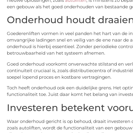
nieuwe oplossingen, zoals
autoliften
, is minstens zo bep
een gebouw als het goed onderhouden van bestaande go
Onderhoud houdt draaiend
Goederenliften vormen in veel panden het hart van de int
omvangrijke ladingen snel en veilig van de ene naar de 
onderhoud is hierbij essentieel. Zonder periodieke contr
betrouwbaarheid van het systeem afnemen.
Goed onderhoud voorkomt onverwachte stilstand en verlen
continuïteit cruciaal is, zoals distributiecentra of indus
soepel lopend proces en kostbare vertragingen.
Toch heeft onderhoud ook een duidelijke grens. Het optim
functionaliteit toe. Juist daar komt het belang van inve
Investeren betekent voor
Waar onderhoud gericht is op behoud, draait investeren
zoals autoliften, wordt de functionaliteit van een gebou