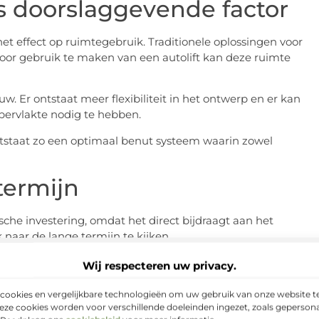
ls doorslaggevende factor
het effect op ruimtegebruik. Traditionele oplossingen voor
Door gebruik te maken van een autolift kan deze ruimte
w. Er ontstaat meer flexibiliteit in het ontwerp en er kan
pervlakte nodig te hebben.
staat zo een optimaal benut systeem waarin zowel
termijn
sche investering, omdat het direct bijdraagt aan het
naar de lange termijn te kijken.
doordat processen efficiënter verlopen en ruimte beter
Wij respecteren uw privacy.
ten en een hogere waarde van het gebouw.
cookies en vergelijkbare technologieën om uw gebruik van onze website te
n pand aantrekkelijk blijft voor gebruikers en
eze cookies worden voor verschillende doeleinden ingezet, zoals gepersona