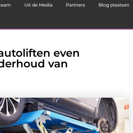
team
Uit de Media
Partners
Blog plaatsen
utoliften even
onderhoud van