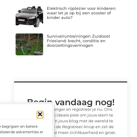
Elektrisch rijplezier voor kinderen:
waar let je op bij een scooter of
kinder auto?
Survivalruntrainingen Zuidoost
Friesland: kracht, conditie en
doorzettingsvermogen
Begin vandaag nog!
Wacht niet langer en registreer je nu. Ons
platform is de ideale plek om jouw stem te
laten horen en jouw blog met de wereld te
 begrijpen en betere
delen. Klik op de Registreer-knop en zet de
liseerde advertenties en het
eerste stap naar meer zichtbaarheid en groei.