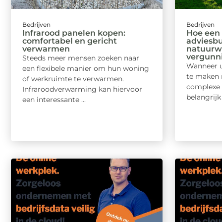
Bedrijven
Bedrijven
Infrarood panelen kopen:
Hoe een 
comfortabel en gericht
adviesbu
verwarmen
natuurw
vergunn
Steeds meer mensen zoeken naar
Wanneer u 
een flexibele manier om hun woning
te maken 
of werkruimte te verwarmen.
complexe 
Infraroodverwarming kan hiervoor
belangrijk 
een interessante ...