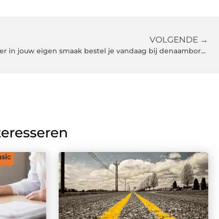
VOLGENDE →
Een naambordje of huisnummer in jouw eigen smaak bestel je vandaag bij denaambordensite.nl
teresseren