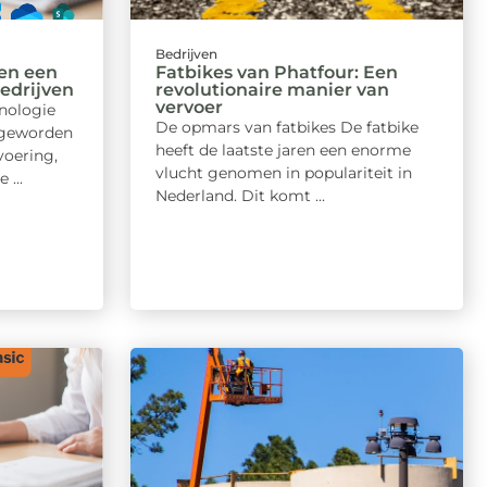
Bedrijven
en een
Fatbikes van Phatfour: Een
edrijven
revolutionaire manier van
vervoer
hnologie
De opmars van fatbikes De fatbike
s geworden
heeft de laatste jaren een enorme
voering,
vlucht genomen in populariteit in
 ...
Nederland. Dit komt ...