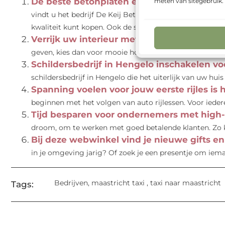
De beste betonplaten en stelconplaten kop
meten van sitegebruik
vindt u het bedrijf De Keij Betonplaten & Keerwanden,
kwaliteit kunt kopen. Ook de stelconplaten...
Verrijk uw interieur met mooie houten vlo
geven, kies dan voor mooie houten vloeren. Hout is een
Schildersbedrijf in Hengelo inschakelen vo
schildersbedrijf in Hengelo die het uiterlijk van uw huis
Spanning voelen voor jouw eerste rijles is 
beginnen met het volgen van auto rijlessen. Voor iede
Tijd besparen voor ondernemers met high
droom, om te werken met goed betalende klanten. Zo kun
Bij deze webwinkel vind je nieuwe gifts e
in je omgeving jarig? Of zoek je een presentje om iema
Bedrijven
,
maastricht taxi
,
taxi naar maastricht
Tags: