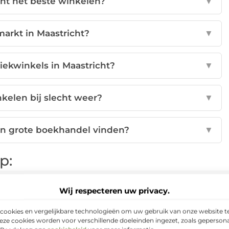
cht het beste winkelen?
▼
markt in Maastricht?
▼
iekwinkels in Maastricht?
▼
nkelen bij slecht weer?
▼
een grote boekhandel vinden?
▼
p:
nterest
LinkedIn
Email
Wij respecteren uw privacy.
cookies en vergelijkbare technologieën om uw gebruik van onze website te
eze cookies worden voor verschillende doeleinden ingezet, zoals gepersona