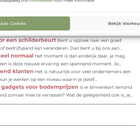
en tegen een aantrekkelijke prijs
. Raadpleeg ons
cookiebeleid
voor meer informatie.
In Opheusden
 een topleverancier waar u voordelige betonplaten van hoge
Alle Cookies
Bekijk Voorkeu
eren
Wilt u het interieur in uw woning een flinke upgrade
 fraaie ondergrond waar u naar...
or een schilderbeurt
Bent u opzoek naar een goed
 of bedrijfspand kan veranderen. Dan bent u bij ons aan...
heel normaal
Het moment is dan eindelijk daar, je mag
reen is deze nieuwe ervaring een spannend moment. Je...
-end klanten
Het is natuurlijk voor veel ondernemers een
 je werken op een niveau waarin je jezelf...
n gadgets voor bodemprijzen
Is er binnenkort iemand
nd zomaar mee te verrassen? Wat de gelegenheid ook is, je...