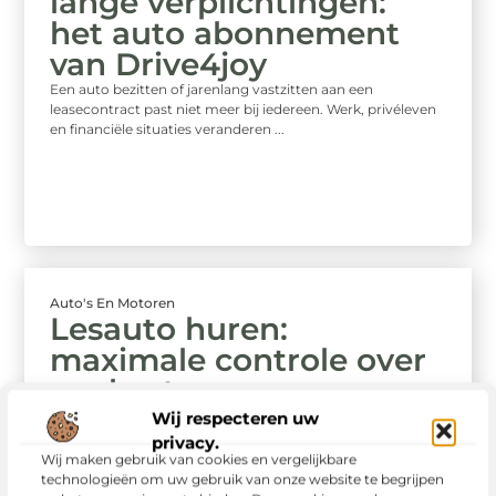
lange verplichtingen:
het auto abonnement
van Drive4joy
Een auto bezitten of jarenlang vastzitten aan een
leasecontract past niet meer bij iedereen. Werk, privéleven
en financiële situaties veranderen ...
Auto's En Motoren
Lesauto huren:
maximale controle over
uw kosten
Als rijschoolhouder is het belangrijk om uw kosten
Wij respecteren uw
voorspelbaar en beheersbaar te houden. Een lesauto huren
privacy.
helpt u om financiële ...
Wij maken gebruik van cookies en vergelijkbare
technologieën om uw gebruik van onze website te begrijpen