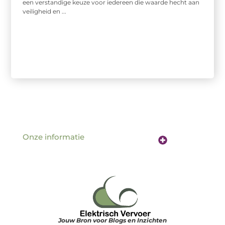
een verstandige keuze voor iedereen die waarde hecht aan
veiligheid en ...
Onze informatie
Website linkbuilding: de sleutel tot betere vindbaarheid online
Verdien geld met je website: hoe jouw online aanwezigheid een inkomstenbron wordt
Jouw Bron voor Blogs en Inzichten