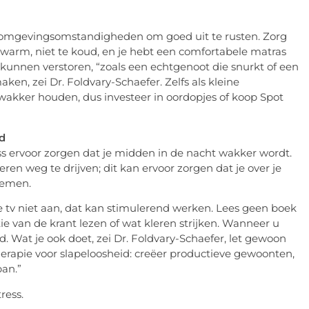
cte omgevingsomstandigheden om goed uit te rusten. Zorg
e warm, niet te koud, en je hebt een comfortabele matras
u kunnen verstoren, “zoals een echtgenoot die snurkt of een
ken, zei Dr. Foldvary-Schaefer. Zelfs als kleine
 wakker houden, dus investeer in oordopjes of koop Spot
ed
ress ervoor zorgen dat je midden in de nacht wakker wordt.
en weg te drijven; dit kan ervoor zorgen dat je over je
lemen.
de tv niet aan, dat kan stimulerend werken. Lees geen boek
ie van de krant lezen of wat kleren strijken. Wanneer u
d. Wat je ook doet, zei Dr. Foldvary-Schaefer, let gewoon
stherapie voor slapeloosheid: creëer productieve gewoonten,
pan.”
ress.