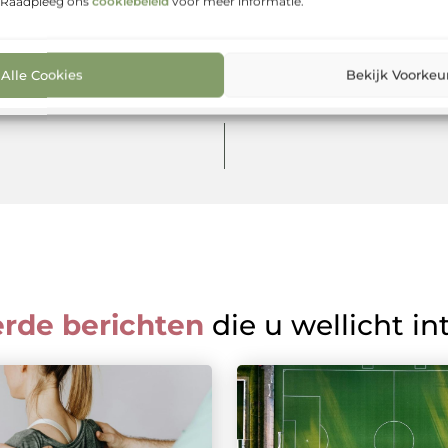
. Raadpleeg ons
cookiebeleid
voor meer informatie.
Alle Cookies
Bekijk Voorkeu
erde berichten
die u wellicht in