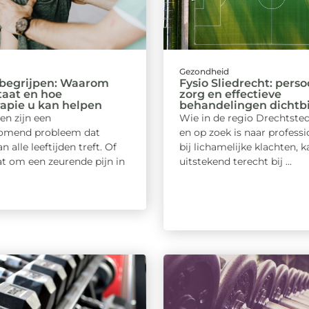
d
Gezondheid
 begrijpen: Waarom
Fysio Sliedrecht: perso
taat en hoe
zorg en effectieve
rapie u kan helpen
behandelingen dichtbi
en zijn een
Wie in de regio Drechtste
komend probleem dat
en op zoek is naar professi
 alle leeftijden treft. Of
bij lichamelijke klachten, k
at om een zeurende pijn in
uitstekend terecht bij ...