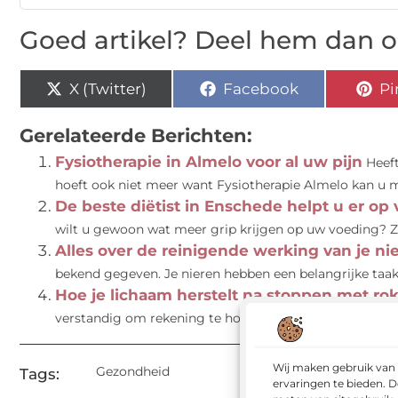
Goed artikel? Deel hem dan o
X (Twitter)
Facebook
Pi
Gerelateerde Berichten:
Fysiotherapie in Almelo voor al uw pijn
Heef
hoeft ook niet meer want Fysiotherapie Almelo kan u m
De beste diëtist in Enschede helpt u er op 
wilt u gewoon wat meer grip krijgen op uw voeding? Zo
Alles over de reinigende werking van je ni
bekend gegeven. Je nieren hebben een belangrijke taak o
Hoe je lichaam herstelt na stoppen met ro
verstandig om rekening te houden met de verschillend
Wij maken gebruik van 
Gezondheid
Tags:
ervaringen te bieden. D