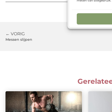
meten van sitegebruik
← VORIG
Messen slijpen
Gerelate