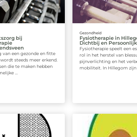
d
Gezondheid
tszorg bij
Fysiotherapie in Hille
rapie
Dichtbij en Persoonlijk
rendsveen
Fysiotherapie speelt een es
g van een gezonde en fitte
rol in het herstel van bless
l wordt steeds meer erkend.
pijnverlichting en het ver
en die te maken hebben
mobiliteit. In Hillegom zijn e
lijke ...