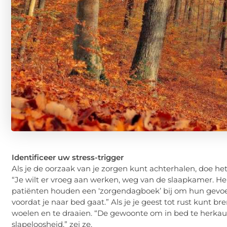
Identificeer uw stress-trigger
Als je de oorzaak van je zorgen kunt achterhalen, doe het
“Je wilt er vroeg aan werken, weg van de slaapkamer. He
patiënten houden een ‘zorgendagboek’ bij om hun gevoele
voordat je naar bed gaat.” Als je je geest tot rust kunt b
woelen en te draaien. “De gewoonte om in bed te herkau
slapeloosheid,” zei ze.