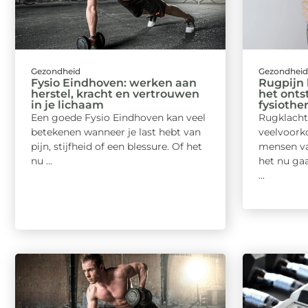
Gezondheid
Gezondhei
Fysio Eindhoven: werken aan
Rugpijn
herstel, kracht en vertrouwen
het onts
in je lichaam
fysiothe
Een goede Fysio Eindhoven kan veel
Rugklacht
betekenen wanneer je last hebt van
veelvoor
pijn, stijfheid of een blessure. Of het
mensen van
nu ...
het nu ga
...