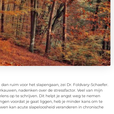
 dan ruim voor het slapengaan, zei Dr. Foldvary-Schaefer.
rkauwen, nadenken over de stressfactor. Veel van mijn
ns op te schrijven. Dit helpt je angst weg te nemen
rengen voordat je gaat liggen, heb je minder kans om te
wen kan acute slapeloosheid veranderen in chronische