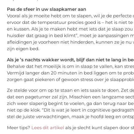
Pas de sfeer in uw slaapkamer aan
Vooral als je moeite hebt om te slapen, wil je de perfe
ervoor dat de temperatuur precies goed is – het is niet t
en kussen. Als je te maken hebt met iets dat je slaap zo
huisdier dat graag in bed klimt”, moet je aanpassingen ma
afleidingen je voorheen niet hinderden, kunnen ze je nu
zijn eigen bed.
Als je ’s nachts wakker wordt, blijf dan niet te lang in b
Behalve dat het moeilijk is om in slaap te vallen, kan st
Vermijd langer dan 20 minuten in bed liggen om te prober
zorgen gaat piekeren of gewoon stress over je slaapprob
Ze stelde voor om op te staan en iets saais te doen. Zet 
dat een pageturner zal zijn. Misschien een langzame sect
zich weer slaperig begint te voelen, ga dan terug naar be
niet op de klok. “Dit is wat je leert in cognitieve gedrag
stel de juiste verwachtingen, maak je hoofd leeg en onts
Meer tips?
Lees dit artikel
als je slecht kunt slapen door st