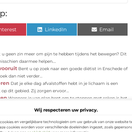
p:
nterest
LinkedIn
Email
t u geen zin meer om pijn te hebben tijdens het bewegen? Dit
isschien daarmee helpen....
vooruit
Bent u op zoek naar een goede diëtist in Enschede of
ek dan niet verder...
eren
Dat je elke dag afvalstoffen hebt in je lichaam is een
p dit gebied. Zij zorgen ervoor...
ken
Wanneer je van plan bent om te stoppen met roken is het
e symptomen en herstelfases waar het...
Wij respecteren uw privacy.
cookies en vergelijkbare technologieën om uw gebruik van onze website te
eze cookies worden voor verschillende doeleinden ingezet, zoals gepersona