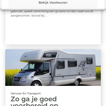
moderne infrastructuur
Bekijk Voorkeuren
In een tijd waarin mobiliteit steeds intensiever wordt
gebruikt, speelt verlichting een grotere rol dan vaak wordt
aangenomen. Vooral bij ...
Vervoer En Transport
Zo ga je goed
voorbereid op