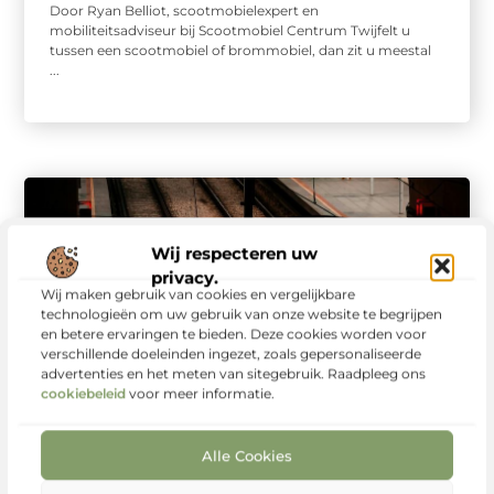
Door Ryan Belliot, scootmobielexpert en
mobiliteitsadviseur bij Scootmobiel Centrum Twijfelt u
tussen een scootmobiel of brommobiel, dan zit u meestal
...
Wij respecteren uw
privacy.
Wij maken gebruik van cookies en vergelijkbare
technologieën om uw gebruik van onze website te begrijpen
en betere ervaringen te bieden. Deze cookies worden voor
verschillende doeleinden ingezet, zoals gepersonaliseerde
advertenties en het meten van sitegebruik. Raadpleeg ons
Vervoer En Transport
cookiebeleid
voor meer informatie.
Waarom slimme
spoorwegverlichting
Alle Cookies
essentieel is voor