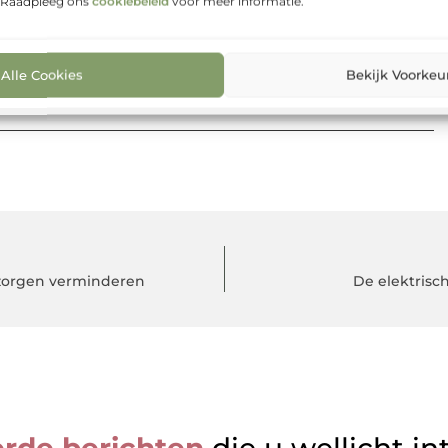
. Raadpleeg ons
cookiebeleid
voor meer informatie.
R?
Is het gezond om gebruik te maken van VR? Tegenwoordig
n. Eén van de manieren die je...
Alle Cookies
Bekijk Voorkeu
zorgen verminderen
De elektrisc