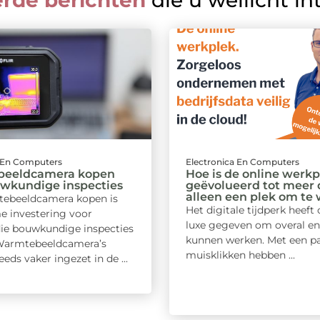
erde berichten
die u wellicht in
a En Computers
Electronica En Computers
eeldcamera kopen
Hoe is de online werkp
uwkundige inspecties
geëvolueerd tot meer
alleen een plek om te
ebeeldcamera kopen is
Het digitale tijdperk heeft
e investering voor
luxe gegeven om overal en 
die bouwkundige inspecties
kunnen werken. Met een p
 Warmtebeeldcamera’s
muisklikken hebben ...
eds vaker ingezet in de ...