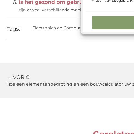
meten van sitegebruik
Is het gezond om gebruik te maken van V
zijn er veel verschillende manieren waarop je kunt game
Electronica en Computers
Tags:
← VORIG
Hoe een elementenbegroting en een bouwcalculator uw 