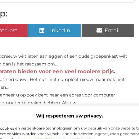
p:
nterest
LinkedIn
Email
 opnieuw wilt laten aanleggen of een oude groepenkast wilt
 dan is het raadzaam om...
raten bieden voor een veel mooiere prijs.
rdt herbouwd. Het niet niet compleet nieuw maar ook niet
n...
anneer u op zoek bent naar een adres voor computer
e computer te maken hebben. Als uw...
sche auto
Een nieuwe thuislader elektrische auto is een
Wij respecteren uw privacy.
 aanschaft. Indien u een auto wilt die minder uitstoot...
 importeren
Bij het overwegen van de voor- en nadelen van
cookies en vergelijkbare technologieën om uw gebruik van onze website te
ktrische auto’s regelmatig veranderen en dat hun technologie...
eze cookies worden voor verschillende doeleinden ingezet, zoals gepersona