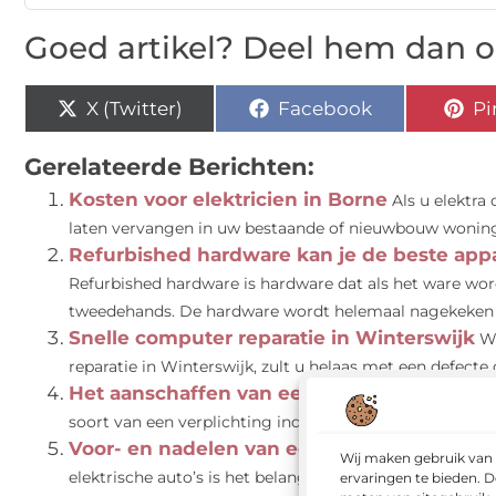
Goed artikel? Deel hem dan o
X (Twitter)
Facebook
Pi
Gerelateerde Berichten:
Kosten voor elektricien in Borne
Als u elektra
laten vervangen in uw bestaande of nieuwbouw woning
Refurbished hardware kan je de beste appa
Refurbished hardware is hardware dat als het ware wo
tweedehands. De hardware wordt helemaal nagekeken e
Snelle computer reparatie in Winterswijk
W
reparatie in Winterswijk, zult u helaas met een defect
Het aanschaffen van een thuislader elektri
soort van een verplichting indien u een elektrische auto
Voor- en nadelen van een elektrische auto
Wij maken gebruik van 
elektrische auto’s is het belangrijk te beseffen dat ele
ervaringen te bieden. D