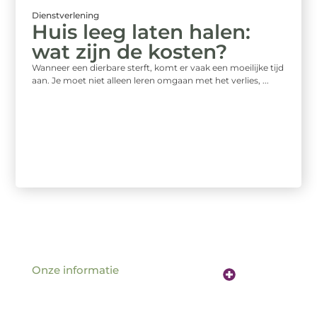
Dienstverlening
Huis leeg laten halen:
wat zijn de kosten?
Wanneer een dierbare sterft, komt er vaak een moeilijke tijd
aan. Je moet niet alleen leren omgaan met het verlies, ...
Onze informatie
Website linkbuilding: de sleutel tot betere vindbaarheid online
Verdien geld met je website: hoe jouw online aanwezigheid een inkomstenbron wordt