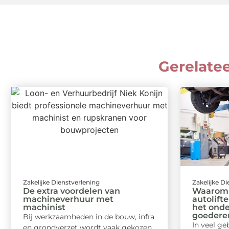
Gerelate
Zakelijke Dienstverlening
Zakelijke D
De extra voordelen van
Waarom 
machineverhuur met
autolifte
machinist
het ond
goederen
Bij werkzaamheden in de bouw, infra
In veel ge
en grondverzet wordt vaak gekozen