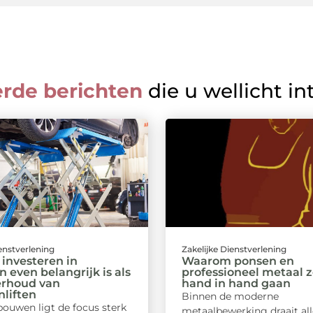
erde berichten
die u wellicht in
ienstverlening
Zakelijke Dienstverlening
investeren in
Waarom ponsen en
n even belangrijk is als
professioneel metaal 
erhoud van
hand in hand gaan
liften
Binnen de moderne
bouwen ligt de focus sterk
metaalbewerking draait al