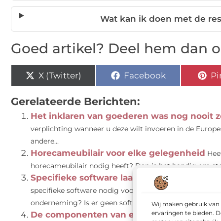
Wat kan ik doen met de re
Goed artikel? Deel hem dan o
X (Twitter)
Facebook
Pi
Gerelateerde Berichten:
Het inklaren van goederen was nog nooit 
verplichting wanneer u deze wilt invoeren in de Europes
andere...
Horecameubilair voor elke gelegenheid
Hee
horecameubilair nodig heeft? Dan is het handig om stoe
Specifieke software laat u ontwikkelen doo
specifieke software nodig voor uw bedrijf, bijvoorbeel
onderneming? Is er geen software beschikbaar...
Wij maken gebruik van 
ervaringen te bieden. D
De componenten van een maatwerk webs