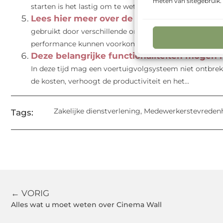
meten van sitegebruik
starten is het lastig om te weten waar je moet beginnen. 
Lees hier meer over de toepassing van Ora
gebruikt door verschillende organisaties als onderdee
performance kunnen voorkomen. De software...
Deze belangrijke functionaliteiten mogen
In deze tijd mag een voertuigvolgsysteem niet ontbrek
de kosten, verhoogt de productiviteit en het...
Zakelijke dienstverlening
,
Medewerkerstevreden
Tags:
← VORIG
Alles wat u moet weten over Cinema Wall