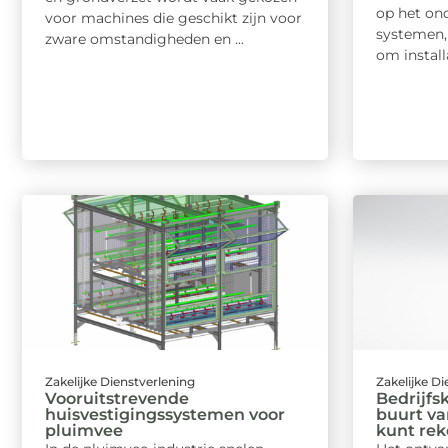
op het on
voor machines die geschikt zijn voor
systemen,
zware omstandigheden en ...
om installa
Zakelijke Dienstverlening
Zakelijke D
Vooruitstrevende
Bedrijfs
huisvestigingssystemen voor
buurt va
pluimvee
kunt re