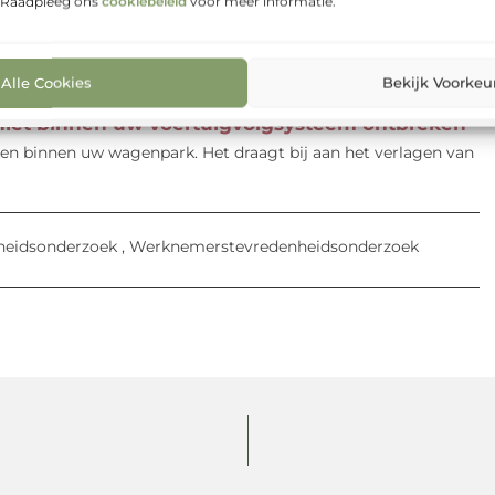
. Raadpleeg ons
cookiebeleid
voor meer informatie.
Je wilt natuurlijk...
cle Peoplesoft
De software Oracle PeopleSoft wordt
l van hun kernsysteem zodat ze storingen of gebrek aan
Alle Cookies
Bekijk Voorkeu
 niet binnen uw voertuigvolgsysteem ontbreken
en binnen uw wagenpark. Het draagt bij aan het verlagen van
heidsonderzoek
,
Werknemerstevredenheidsonderzoek