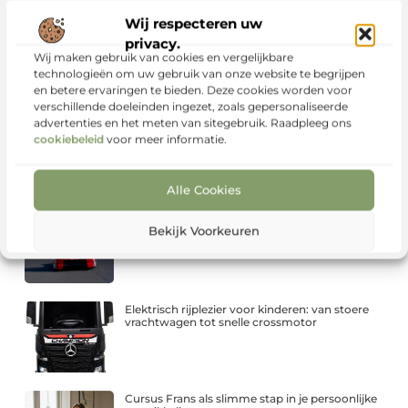
Wij respecteren uw
CO2-reductie begint bij slimmer
privacy.
goederentransport
Wij maken gebruik van cookies en vergelijkbare
technologieën om uw gebruik van onze website te begrijpen
en betere ervaringen te bieden. Deze cookies worden voor
verschillende doeleinden ingezet, zoals gepersonaliseerde
advertenties en het meten van sitegebruik. Raadpleeg ons
Infrarood panelen kopen: comfortabel en
cookiebeleid
voor meer informatie.
gericht verwarmen
Alle Cookies
Ritplanningssoftware: de sleutel tot efficiënter
Bekijk Voorkeuren
transport en slimmer wagenparkbeheer
Elektrisch rijplezier voor kinderen: van stoere
vrachtwagen tot snelle crossmotor
Cursus Frans als slimme stap in je persoonlijke