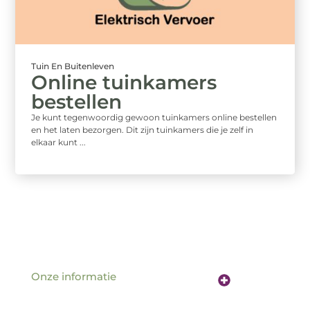
Tuin En Buitenleven
Online tuinkamers
bestellen
Je kunt tegenwoordig gewoon tuinkamers online bestellen
en het laten bezorgen. Dit zijn tuinkamers die je zelf in
elkaar kunt ...
Onze informatie
Website linkbuilding: de sleutel tot betere vindbaarheid online
Verdien geld met je website: hoe jouw online aanwezigheid een inkomstenbron wordt