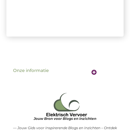
Onze informatie
Website linkbuilding: de sleutel tot betere vindbaarheid online
Verdien geld met je website: hoe jouw online aanwezigheid een inkomstenbron wordt
Jouw Bron voor Blogs en Inzichten
— Jouw Gids voor Inspirerende Blogs en Inzichten – Ontdek