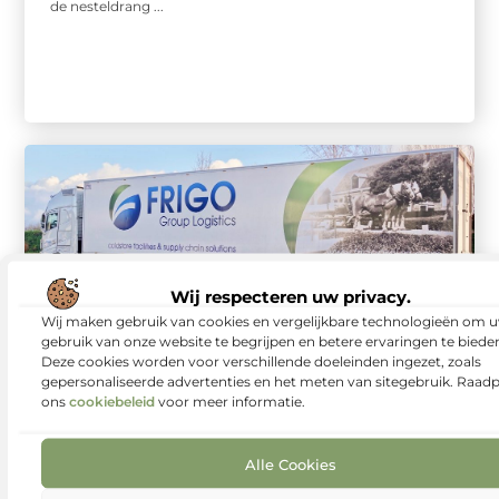
de nesteldrang ...
Wij respecteren uw privacy.
Wij maken gebruik van cookies en vergelijkbare technologieën om 
gebruik van onze website te begrijpen en betere ervaringen te biede
Dienstverlening
Deze cookies worden voor verschillende doeleinden ingezet, zoals
Frigo Group: Expert in
gepersonaliseerde advertenties en het meten van sitegebruik. Raad
geconditioneerd
ons
cookiebeleid
voor meer informatie.
transport en opslag
Alle Cookies
Frigo Group is een toonaangevend Nederlands bedrijf dat
zich volledig richt op de logistiek van bederfelijke