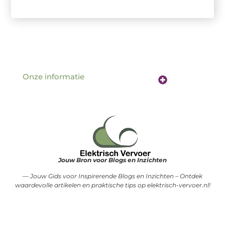
Onze informatie
Website linkbuilding: de sleutel tot betere vindbaarheid online
Verdien geld met je website: hoe jouw online aanwezigheid een inkomstenbron wordt
Jouw Bron voor Blogs en Inzichten
— Jouw Gids voor Inspirerende Blogs en Inzichten – Ontdek
waardevolle artikelen en praktische tips op elektrisch-vervoer.nl!
@2025 www.elektrisch-vervoer.nl .All Right Reserved.