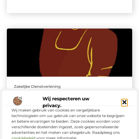
Zakelijke Dienstverlening
Waarom ponsen en
Wij respecteren uw
professioneel metaal
privacy.
zetten hand in hand
Wij maken gebruik van cookies en vergelijkbare
technologieën om uw gebruik van onze website te begrijpen
gaan
en betere ervaringen te bieden. Deze cookies worden voor
verschillende doeleinden ingezet, zoals gepersonaliseerde
Binnen de moderne metaalbewerking draait alles om
advertenties en het meten van sitegebruik. Raadpleeg ons
precisie, snelheid en efficiëntie. Bedrijven in sectoren zoals
cookiebeleid
voor meer informatie.
machinebouw, transport, architectuur en energieproductie