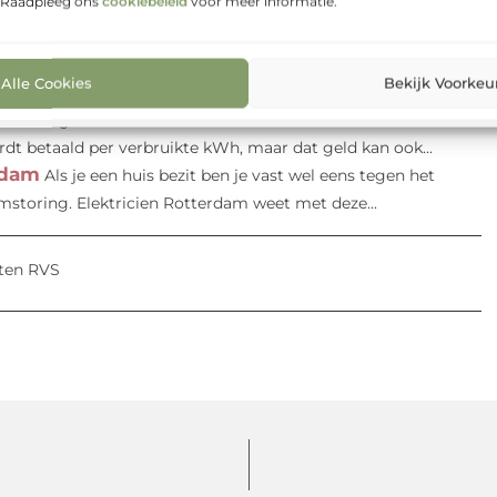
. Raadpleeg ons
cookiebeleid
voor meer informatie.
 op Zoom
Op sommige momenten in uw leven kunt u wel
o kan het zijn dat u op zoek bent naar...
oppenkast.
Eerst wat gebeurt er als je stoppen zijn
Alle Cookies
Bekijk Voorkeu
d en het verbruikt dan meer stroom dan dat...
en energiemeter is een slimme manier om het
rdt betaald per verbruikte kWh, maar dat geld kan ook...
rdam
Als je een huis bezit ben je vast wel eens tegen het
storing. Elektricien Rotterdam weet met deze...
ten RVS