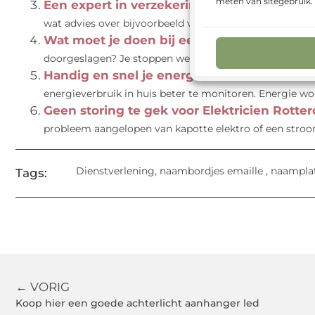
meten van sitegebruik
Een expert in verzekeringen nabij Bergen
wat advies over bijvoorbeeld verzekeringen gebruiken. Z
Wat moet je doen bij een doorgeslagen st
doorgeslagen? Je stoppen werken dan niet meer zo goe
Handig en snel je energie verbruik meten
E
energieverbruik in huis beter te monitoren. Energie wo
Geen storing te gek voor Elektricien Rotte
probleem aangelopen van kapotte elektro of een stroom
Dienstverlening
,
naambordjes emaille
,
naampla
Tags:
← VORIG
Koop hier een goede achterlicht aanhanger led