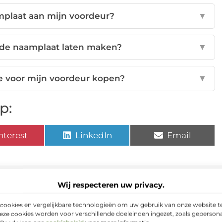
amplaat aan mijn voordeur?
▼
rde naamplaat laten maken?
▼
e voor mijn voordeur kopen?
▼
p:
nterest
LinkedIn
Email
neel
Een woning ontruimen kan een emotionele gebeurtenis
Wij respecteren uw privacy.
ijk huis als de laatste ouder is overleden of...
enswaren
Je werkt al sinds jaar en dag in de horeca en je
cookies en vergelijkbare technologieën om uw gebruik van onze website te
 van je leven is...
eze cookies worden voor verschillende doeleinden ingezet, zoals gepersona