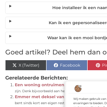
Hoe installeer ik een na
Kan ik een gepersonalisee
Waar kan ik een mooi bordj
Goed artikel? Deel hem dan o
X (Twitter)
Facebook
Pi
Gerelateerde Berichten:
Een woning ontruimen is soms erg emotio
zijn. Denk bijvoorbeeld aan het leeg halen van het ouderl
Emmer met deksel van 1 liter voor mijn et
Wij maken gebruik van 
bent sinds kort een eigen restaurant begonnen. De droom
ervaringen te bieden. D