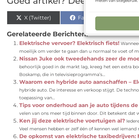
Goed artikel? Deel hem dan o
meten van sitegebruik
X (Twitter)
Facebook
Pi
Gerelateerde Berichten:
Elektrische vervoer? Elektrisch fiets!
Wanneer 
moeilijk om verder te gaan dan u normaal te voet of mi
Nissan Juke ook tweedehands zeer de moe
behoorlijk goed in de markt lag, kreeg het een extra bo
Boskamp, die in televisieprogramma’s...
Waarom een hybride auto aanschaffen – Ele
hybride auto. De interesse en verkoop stijgt. De techn
toepassing van...
Tips voor onderhoud aan je auto tijdens 
velen van ons meer tijd binnen door. Dit betekent dat
Ken jij deze elektrische voertuigen al?
Ieder
Veel mensen hebben er zelf één of kennen wel iemand m
De opkomst van elektrische taxibedrijven: