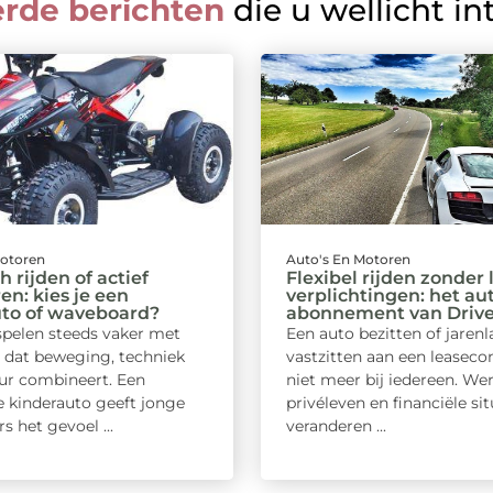
erde berichten
die u wellicht in
Motoren
Auto's En Motoren
h rijden of actief
Flexibel rijden zonder
en: kies je een
verplichtingen: het au
uto of waveboard?
abonnement van Drive
spelen steeds vaker met
Een auto bezitten of jaren
 dat beweging, techniek
vastzitten aan een leaseco
ur combineert. Een
niet meer bij iedereen. Wer
e kinderauto geeft jonge
privéleven en financiële sit
s het gevoel ...
veranderen ...