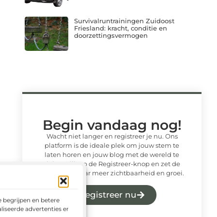
Survivalruntrainingen Zuidoost
Friesland: kracht, conditie en
doorzettingsvermogen
Begin vandaag nog!
Wacht niet langer en registreer je nu. Ons
platform is de ideale plek om jouw stem te
laten horen en jouw blog met de wereld te
delen. Klik op de Registreer-knop en zet de
eerste stap naar meer zichtbaarheid en groei.
Registreer nu
 begrijpen en betere
liseerde advertenties en het