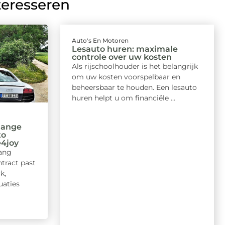
teresseren
Auto's En Motoren
Lesauto huren: maximale
controle over uw kosten
Als rijschoolhouder is het belangrijk
om uw kosten voorspelbaar en
beheersbaar te houden. Een lesauto
huren helpt u om financiële ...
 lange
to
4joy
lang
ntract past
k,
uaties