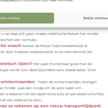
p:
. Raadpleeg ons
cookiebeleid
voor meer informatie.
nterest
LinkedIn
Email
Alle Cookies
Bekijk Voorkeu
u op stap wilt gaan, maken elektrische fietsen het minder
sschien een normale...
ite waard
Hoewel de Nissan Juke tweedehands al
ost door toedoen voetbalanalist en ex-international Jan
ktrisch rijden?
Het gaat momenteel goed met de
ologie wordt voor deze bijzondere auto steeds beter. Door
de wintermaanden
Tijden de wintermaanden, brengen
 we minder vaak een rondje om de auto lopen om...
een is bekend met een elektrische auto en een elektrische fiets.
et een elektrische auto...
 hoe ze rekenen op een nieuw transporttijdperk