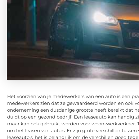
Het voorzien van je medewerkers van een auto is een pr
medewerkers zien dat ze gewaardeerd worden en ook voo
onderneming een dusdanige grootte heeft bereikt dat he
duidt op een gezond bedrijf! Een leaseauto kan handig z
maar kan ook gebruikt worden voor woon-werkverkeer. T
om het leasen van auto’s. Er zijn grote verschillen tusse
leaseauto’s. het is belangrijk om de verschillen goed teg