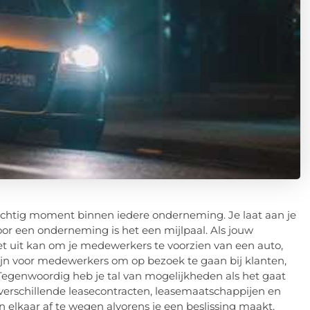
achtig moment binnen iedere onderneming. Je laat aan je
r een onderneming is het een mijlpaal. Als jouw
t uit kan om je medewerkers te voorzien van een auto,
ijn voor medewerkers om op bezoek te gaan bij klanten,
egenwoordig heb je tal van mogelijkheden als het gaat
n verschillende leasecontracten, leasemaatschappijen en
en elkaar af te wegen alvorens je een beslissing maakt.