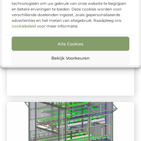
technologieën om uw gebruik van onze website te begrijpen
en betere ervaringen te bieden. Deze cookies worden voor
Zakelijke Dienstverlening
verschillende doeleinden ingezet, zoals gepersonaliseerde
De Kunst van Op Maat
advertenties en het meten van sitegebruik. Raadpleeg ons
Gemaakte Matrijzen
cookiebeleid
voor meer informatie.
voor Spuitgieten
In de wereld van productie en innovatie speelt kunststof
Alle Cookies
spuitgieten een cruciale rol. Bedrijven die streven naar
precisie en efficiëntie ...
Bekijk Voorkeuren