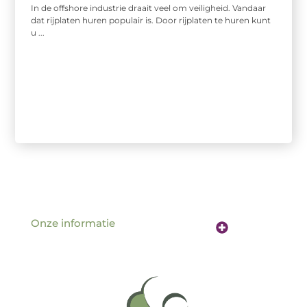
In de offshore industrie draait veel om veiligheid. Vandaar
dat rijplaten huren populair is. Door rijplaten te huren kunt
u ...
Onze informatie
Website linkbuilding: de sleutel tot betere vindbaarheid online
Verdien geld met je website: hoe jouw online aanwezigheid een inkomstenbron wordt