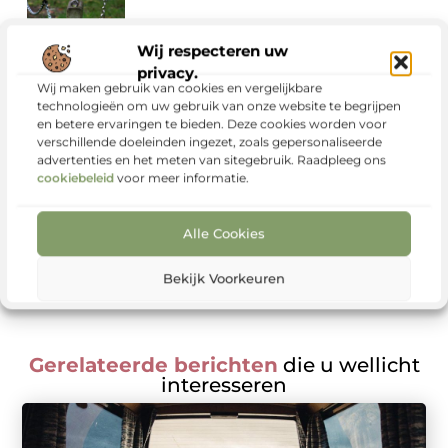
Wij respecteren uw
privacy.
Wij maken gebruik van cookies en vergelijkbare
technologieën om uw gebruik van onze website te begrijpen
Begin vandaag nog!
en betere ervaringen te bieden. Deze cookies worden voor
Wacht niet langer en registreer je nu. Ons platform is de
verschillende doeleinden ingezet, zoals gepersonaliseerde
ideale plek om jouw stem te laten horen en jouw blog met
advertenties en het meten van sitegebruik. Raadpleeg ons
de wereld te delen. Klik op de Registreer-knop en zet de
cookiebeleid
voor meer informatie.
eerste stap naar meer zichtbaarheid en groei.
Alle Cookies
Registreer nu
Bekijk Voorkeuren
Gerelateerde berichten
die u wellicht
interesseren