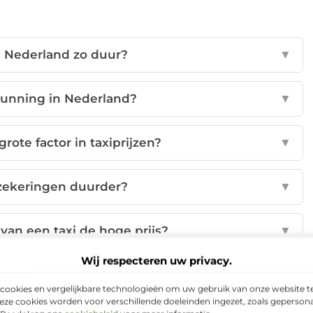
in Nederland zo duur?
▼
gunning in Nederland?
▼
rote factor in taxiprijzen?
▼
rzekeringen duurder?
▼
van een taxi de hoge prijs?
▼
Wij respecteren uw privacy.
p:
cookies en vergelijkbare technologieën om uw gebruik van onze website te
eze cookies worden voor verschillende doeleinden ingezet, zoals gepersona
nterest
LinkedIn
Email