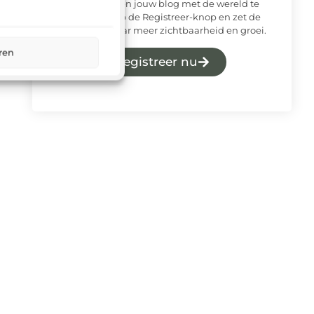
laten horen en jouw blog met de wereld te
delen. Klik op de Registreer-knop en zet de
eerste stap naar meer zichtbaarheid en groei.
ren
Registreer nu