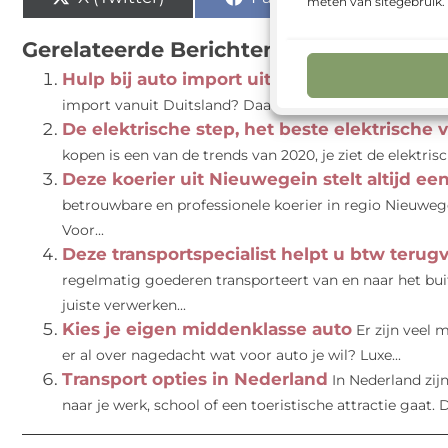
meten van sitegebruik
Gerelateerde Berichten:
Hulp bij auto import uit Duitsland
Heeft u een
import vanuit Duitsland? Daarvoor bent u welkom bij A
De elektrische step, het beste elektrische
kopen is een van de trends van 2020, je ziet de elektrisc
Deze koerier uit Nieuwegein stelt altijd een
betrouwbare en professionele koerier in regio Nieuwege
Voor...
Deze transportspecialist helpt u btw terug
regelmatig goederen transporteert van en naar het buit
juiste verwerken...
Kies je eigen middenklasse auto
Er zijn veel 
er al over nagedacht wat voor auto je wil? Luxe...
Transport opties in Nederland
In Nederland zij
naar je werk, school of een toeristische attractie gaat. 