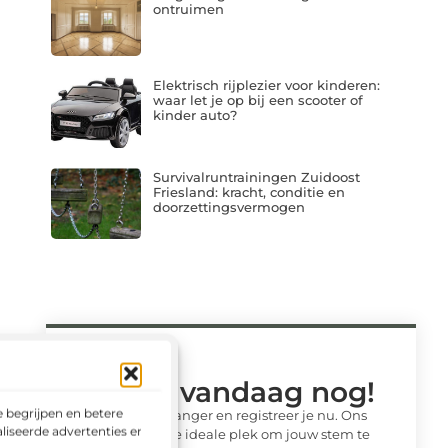
ontruimen
Elektrisch rijplezier voor kinderen:
waar let je op bij een scooter of
kinder auto?
Survivalruntrainingen Zuidoost
Friesland: kracht, conditie en
doorzettingsvermogen
Begin vandaag nog!
 begrijpen en betere
Wacht niet langer en registreer je nu. Ons
liseerde advertenties en het
platform is de ideale plek om jouw stem te