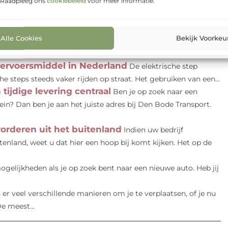
. Raadpleeg ons
cookiebeleid
voor meer informatie.
Alle Cookies
Bekijk Voorkeu
 auto gevonden in ons buurland en hulp nodig bij de auto
M Carconsulting. Dit...
 vervoersmiddel in Nederland
De elektrische step
he steps steeds vaker rijden op straat. Het gebruiken van een...
 tijdige levering centraal
Ben je op zoek naar een
in? Dan ben je aan het juiste adres bij Den Bode Transport.
vorderen uit het buitenland
Indien uw bedrijf
enland, weet u dat hier een hoop bij komt kijken. Het op de
mogelijkheden als je op zoek bent naar een nieuwe auto. Heb jij
n er veel verschillende manieren om je te verplaatsen, of je nu
De meest...