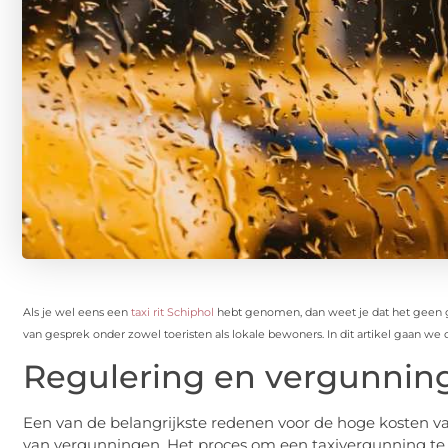
Als je wel eens een
taxi rit Schiphol
hebt genomen, dan weet je dat het geen g
van gesprek onder zowel toeristen als lokale bewoners. In dit artikel gaan we 
Regulering en vergunnin
Een van de belangrijkste redenen voor de hoge kosten van 
van vergunningen. Het proces om een taxivergunning te 