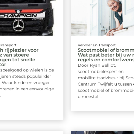
Transport
Vervoer En Transport
h rijplezier voor
Scootmobiel of bromm
: van stoere
Wat past beter bij uw r
gen tot snelle
regels en comfortwen
tor
Door Ryan Belliot,
 speelgoed op wielen is de
scootmobielexpert en
jaren steeds populairder
mobiliteitsadviseur bij Sc
 Waar kinderen vroeger
Centrum Twijfelt u tussen 
ndreden in een eenvoudige
scootmobiel of brommobiel
.
u meestal ...